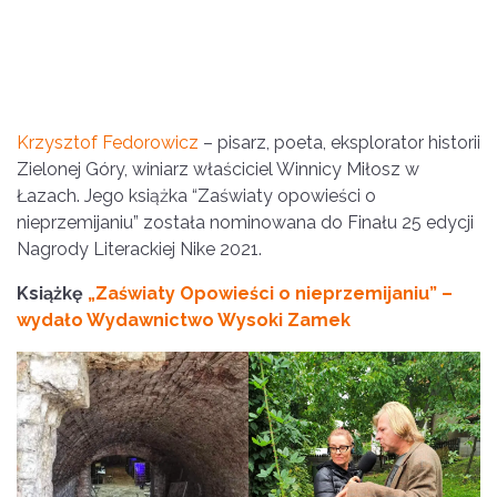
Krzysztof Fedorowicz
– pisarz, poeta, eksplorator historii
Zielonej Góry, winiarz właściciel Winnicy Miłosz w
Łazach. Jego książka “Zaświaty opowieści o
nieprzemijaniu” została nominowana do Finału 25 edycji
Nagrody Literackiej Nike 2021.
Książkę
„Zaświaty Opowieści o nieprzemijaniu” –
wydało Wydawnictwo Wysoki Zamek