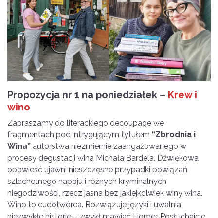
Propozycja nr 1 na poniedziałek –
Krew i
wino
Zapraszamy do literackiego decoupage we
fragmentach pod intrygującym tytułem
“Zbrodnia i
Wina”
autorstwa niezmiernie zaangażowanego w
procesy degustacji wina Michała Bardela. Dźwiękowa
opowieść ujawni nieszczęsne przypadki powiązań
szlachetnego napoju i różnych kryminalnych
niegodziwości, rzecz jasna bez jakiejkolwiek winy wina.
Wino to cudotwórca. Rozwiązuje języki i uwalnia
niezwykłe historie – zwykł mawiać Homer. Posłuchajcie