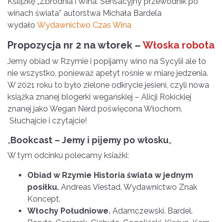
Książkę „Zbrodnia i Wina. Sensacyjny przewodnik po
winach świata” autorstwa Michała Bardela
wydało
Wydawnictwo Czas Wina
Propozycja nr 2 na wtorek –
Włoska robota
Jemy obiad w Rzymie i popijamy wino na Sycylii ale to
nie wszystko, ponieważ apetyt rośnie w miarę jedzenia.
W 2021 roku to było zielone odkrycie jesieni, czyli nowa
książka znanej blogerki wegańskiej – Alicji Rokickiej
znanej jako Wegan Nerd poświęcona Włochom.
Słuchajcie i czytajcie!
„
Bookcast – Jemy i pijemy po włosku
„
W tym odcinku polecamy ksiażki:
Obiad w Rzymie Historia świata w jednym
posiłku.
Andreas Viestad. Wydawnictwo Znak
Koncept.
Włochy Południowe.
Adamczewski. Bardel.