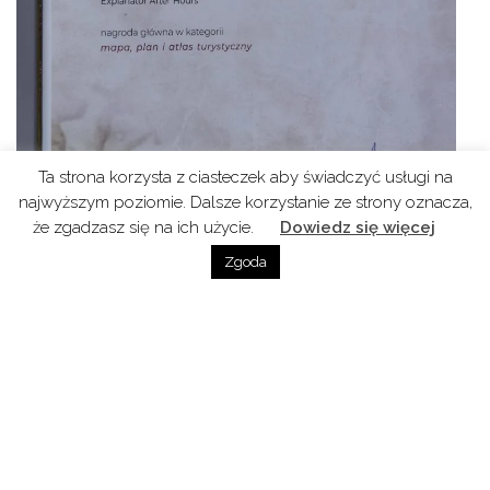
Ta strona korzysta z ciasteczek aby świadczyć usługi na
najwyższym poziomie. Dalsze korzystanie ze strony oznacza,
że zgadzasz się na ich użycie.
Dowiedz się więcej
Zgoda
fot. FB Mariusz Kapczyński
PS Mariusz Kapczyński otrzymał za „Atlas Wina-Polska”
Nagrodę Magellana w Konkursie „Najlepsze publikacje
turystyczne 2022” przyznaną przez Książki Magazyn
Literacki.
„
Bookcast – Atlas Świata Wina & Atlas Wina Polska.
Goście Wiesław Polakiewicz (Akademia Wina) i