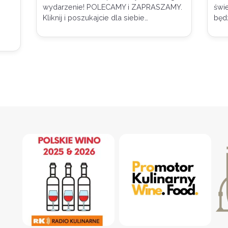
wydarzenie! POLECAMY i ZAPRASZAMY.
świe
Kliknij i poszukajcie dla siebie…
będ
i