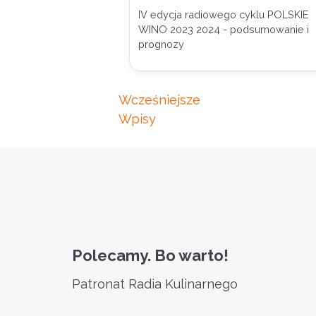
Froń & Kapczyński.
IV edycja radiowego cyklu POLSKIE
Prowadzenie Wilczyńsk
WINO 2023 2024 - podsumowanie i
prognozy
Nawigacja
Wcześniejsze
po
Wpisy
wpisach
Polecamy. Bo warto!
Patronat Radia Kulinarnego