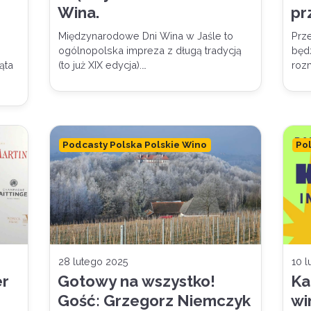
Wina.
pr
Międzynarodowe Dni Wina w Jaśle to
Prz
ogólnopolska impreza z długą tradycją
będ
ąta
(to już XIX edycja).…
roz
Podcasty Polska Polskie Wino
Po
28 lutego 2025
10 
er
Gotowy na wszystko!
Ka
Gość: Grzegorz Niemczyk
wi