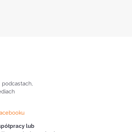
h podcastach,
ediach
acebooku
spółpracy lub