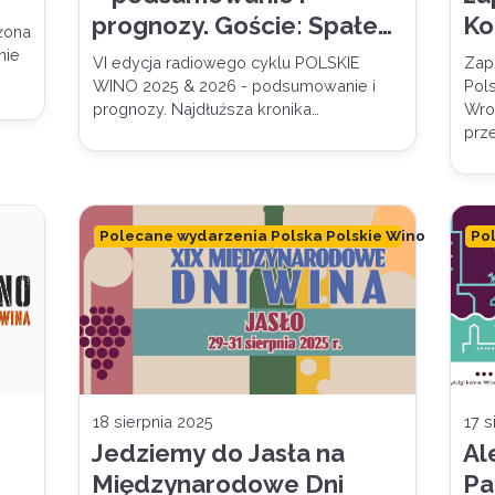
prognozy. Goście: Spałek,
Ko
żona
Froń, Kapczyński.
Wi
nie
VI edycja radiowego cyklu POLSKIE
Zap
Prowadzenie Wilczyński
WINO 2025 & 2026 - podsumowanie i
Pols
prognozy. Najdłuźsza kronika…
Wro
prz
Polecane wydarzenia Polska Polskie Wino
Po
18 sierpnia 2025
17 s
Jedziemy do Jasła na
Al
Międzynarodowe Dni
Pa