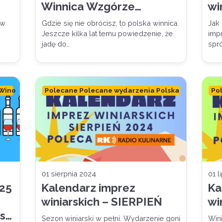
Winnica Wzgórze
wi
Lanckorońskie
Ku
ów
Gdzie się nie obrócisz, to polska winnica.
Jak
Jeszcze kilka lat temu powiedzenie, że
impr
jadę do…
spr
 Wino
Polecane Polecane wydarzenia Polska
Po
01 sierpnia 2024
01 l
025
Kalendarz imprez
Ka
winiarskich – SIERPIEŃ
wi
ji:
Sezon winiarski w pełni. Wydarzenie goni
Wini