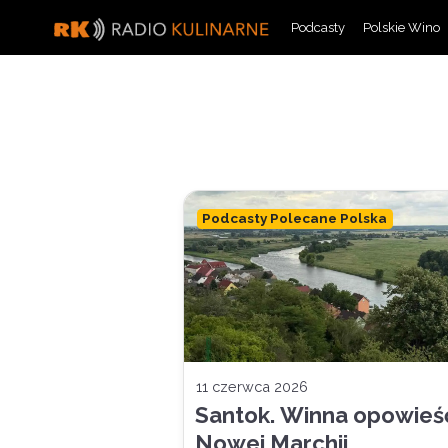
Skip
Podcasty
Polskie Wino
to
content
Podcasty Polecane Polska
11 czerwca 2026
Santok. Winna opowieś
Nowej Marchii