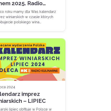
nem 2025. Radio
linarne poleca!
 co roku mamy dla Was kalendarz
ez winiarskich w czasie których
óbujecie polskiego wina…
lecane wydarzenia Polska
ipca 2024
lendarz imprez
niarskich – LIPIEC
arski lipiec obfituje w Polsce w