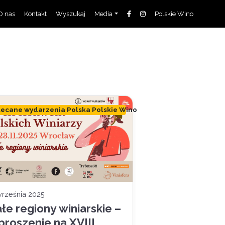
O nas
Kontakt
Wyszukaj
Media
Polskie Wino
lecane wydarzenia Polska Polskie Wino
września 2025
łe regiony winiarskie –
proszenie na XVIII