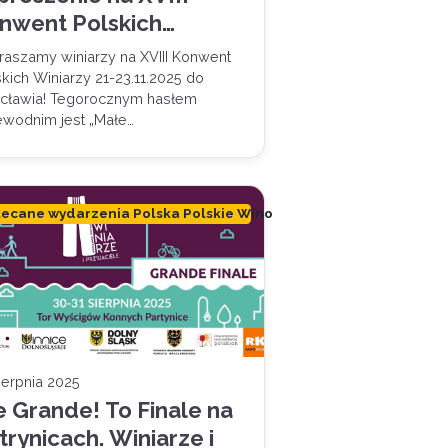
nwent Polskich
niarzy
raszamy winiarzy na XVIII Konwent
kich Winiarzy 21-23.11.2025 do
cławia! Tegorocznym hasłem
ewodnim jest „Małe…
lecane wydarzenia Polska Polskie Wino
ierpnia 2025
e Grande! To Finale na
trynicach. Winiarze i