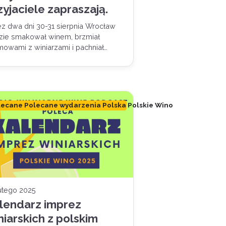
zyjaciele zapraszają.
ez dwa dni 30-31 sierpnia Wrocław
zie smakował winem, brzmiał
mowami z winiarzami i pachniał…
lecane Polecane wydarzenia Polska Polskie Wino
lutego 2025
lendarz imprez
niarskich z polskim