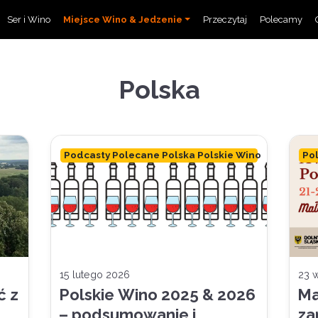
Ser i Wino
Miejsce Wino & Jedzenie
Przeczytaj
Polecamy
Polska
Podcasty Polecane Polska Polskie Wino
Po
15 lutego 2026
23 
ć z
Polskie Wino 2025 & 2026
Ma
– podsumowanie i
za