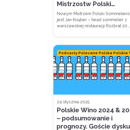
Mistrzostw Polski
Sommelierów!
Nowym Mistrzem Polski Sommelier
jest Jan Knąber – head sommelier z
warszawskiej restauracji Rozbrat 20.…
Podcasty Polecane Polska Polskie
24 stycznia 2025
Polskie Wino 2024 & 2
– podsumowanie i
prognozy. Goście dyskus