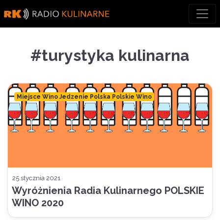
Skip
to
content
#turystyka kulinarna
Miejsce Wino Jedzenie Polska Polskie Wino
25 stycznia 2021
Wyróżnienia Radia Kulinarnego POLSKIE
WINO 2020