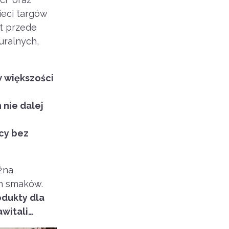
ieci targów
t przede
uralnych,
w większości
nie dalej
cy bez
żna
h smaków.
odukty dla
awitali…