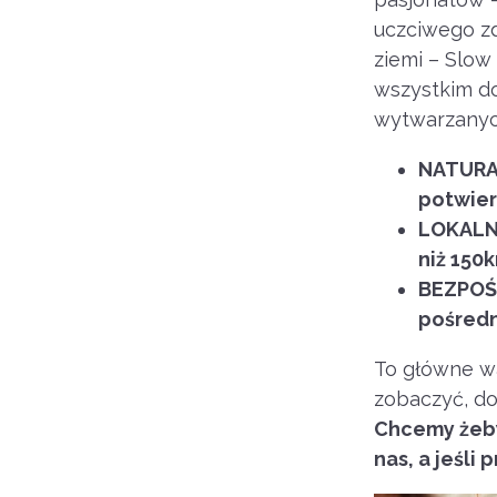
uczciwego zd
ziemi – Slow
wszystkim do
wytwarzanyc
NATURAL
potwier
LOKALNI
niż 150
BEZPOŚR
pośred
To główne wa
zobaczyć, d
Chcemy żeby
nas, a jeśli