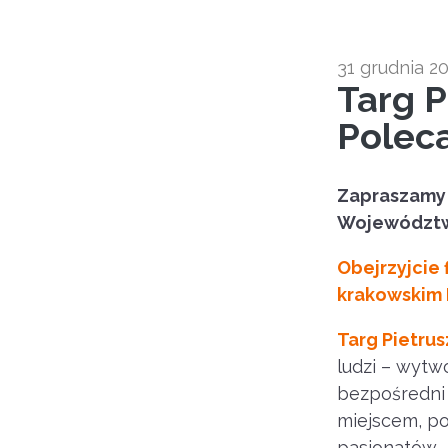
31 grudnia 2
Targ P
Poleca
Zapraszamy 
Województw
Obejrzyjcie 
krakowskim 
Targ Pietru
ludzi – wytw
bezpośredni 
miejscem, po
pasjonatów –