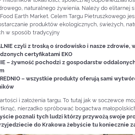
rowego, naturalnego żywienia. Należy do elitarnej s
 Food Earth Market. Celem Targu Pietruszkowego jes
starczanie produktów ekologicznych, świeżych, nat
h w sposób tradycyjny
NIE czyli z troską o środowisko i nasze zdrowie, 
dzonych certyfikatami EKO
E – żywność pochodzi z gospodarstw oddalonych 
km
EDNIO – wszystkie produkty oferują sami wytwór
ników
rtości i założenia targu. To tutaj jak w soczewce mo
otknąć, nierzadko spróbować bogactwa małopolskic
ście poznali tych ludzi którzy przywożą swoje pr
 przyjedziecie do Krakowa żebyście tu koniecznie z