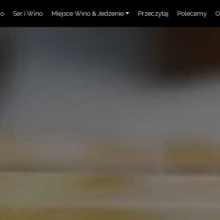
no
Ser i Wino
Miejsce Wino & Jedzenie
Przeczytaj
Polecamy
O