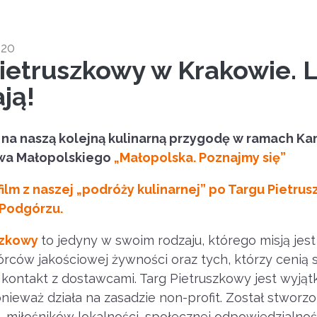
020
ietruszkowy w Krakowie. L
ją!
na naszą kolejną kulinarną przygodę w ramach Ka
a Małopolskiego
„Małopolska. Poznajmy się”
film z naszej „podróży kulinarnej” po Targu Pietr
Podgórzu.
szkowy
to jedyny w swoim rodzaju, którego misją jest
órców jakościowej żywności oraz tych, którzy cenią s
kontakt z dostawcami. Targ Pietruszkowy jest wyj
nieważ działa na zasadzie non-profit. Został stworz
 miłośników lokalności, społecznej odpowiedzialnoś