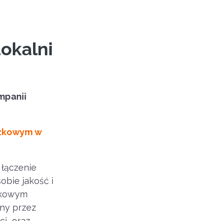
okalni
mpanii
uszkowym w
 łączenie
obie jakość i
ątkowym
ony przez
ci oraz