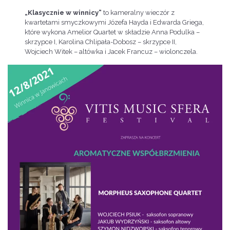
„Klasycznie w winnicy”
to kameralny wieczór z
kwartetami smyczkowymi Józefa Hayda i Edwarda Griega,
które wykona Amelior Quartet w składzie Anna Podulka –
skrzypce I, Karolina Chlipała-Dobosz – skrzypce II,
Wojciech Witek – altówka i Jacek Francuz – wiolonczela.