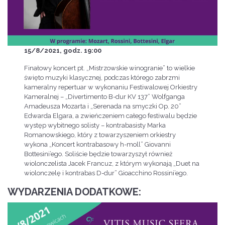
15/8/2021, godz. 19:00
Finałowy koncert pt. „Mistrzowskie winogranie” to wielkie
święto muzyki klasycznej, podczas którego zabrzmi
kameralny repertuar w wykonaniu Festiwalowej Orkiestry
Kameralnej – „Divertimento B-dur KV 137” Wolfganga
Amadeusza Mozarta i „Serenada na smyczki Op. 20”
Edwarda Elgara, a zwieńczeniem całego festiwalu będzie
występ wybitnego solisty – kontrabasisty Marka
Romanowskiego, który z towarzyszeniem orkiestry
wykona „Koncert kontrabasowy h-moll” Giovanni
Bottesini’ego. Soliście będzie towarzyszył również
wiolonczelista Jacek Francuz, z którym wykonają „Duet na
wiolonczelę i kontrabas D-dur” Gioacchino Rossini’ego.
WYDARZENIA DODATKOWE: