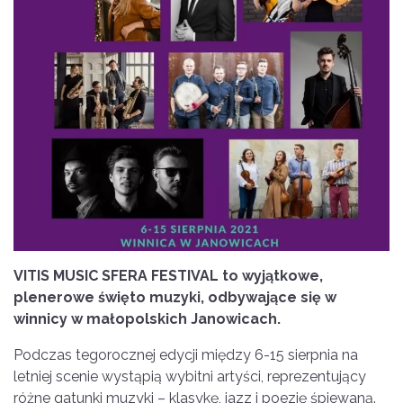
VITIS MUSIC SFERA FESTIVAL to wyjątkowe,
plenerowe święto muzyki, odbywające się w
winnicy w małopolskich Janowicach.
Podczas tegorocznej edycji między 6-15 sierpnia na
letniej scenie wystąpią wybitni artyści, reprezentujący
różne gatunki muzyki – klasykę, jazz i poezję śpiewaną.