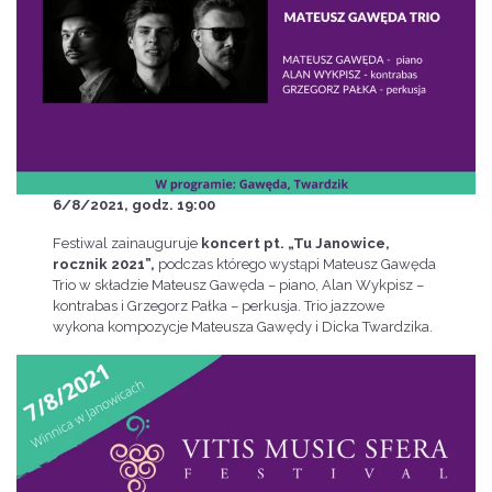
6/8/2021, godz. 19:00
Festiwal zainauguruje
koncert pt. „Tu Janowice,
rocznik 2021”,
podczas którego wystąpi Mateusz Gawęda
Trio w składzie Mateusz Gawęda – piano, Alan Wykpisz –
kontrabas i Grzegorz Pałka – perkusja. Trio jazzowe
wykona kompozycje Mateusza Gawędy i Dicka Twardzika.