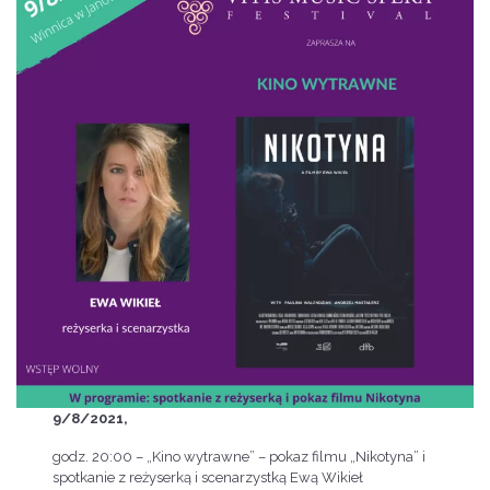
9/8/2021,
godz. 20:00 – „Kino wytrawne” – pokaz filmu „Nikotyna” i
spotkanie z reżyserką i scenarzystką Ewą Wikieł