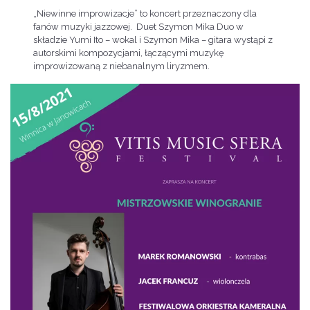
„Niewinne improwizacje” to koncert przeznaczony dla
fanów muzyki jazzowej. Duet Szymon Mika Duo w
składzie Yumi Ito – wokal i Szymon Mika – gitara wystąpi z
autorskimi kompozycjami, łączącymi muzykę
improwizowaną z niebanalnym liryzmem.