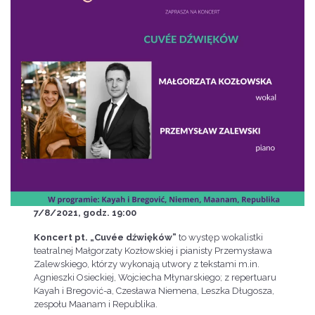
7/8/2021, godz. 19:00
Koncert pt. „Cuvée dźwięków”
to występ wokalistki
teatralnej Małgorzaty Kozłowskiej i pianisty Przemysława
Zalewskiego, którzy wykonają utwory z tekstami m.in.
Agnieszki Osieckiej, Wojciecha Młynarskiego; z repertuaru
Kayah i Bregović-a, Czesława Niemena, Leszka Długosza,
zespołu Maanam i Republika.