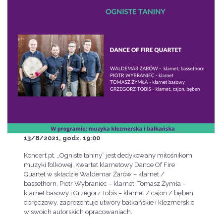
13/8/2021, godz. 19:00
Koncert pt. „Ogniste taniny” jest dedykowany miłośnikom
muzyki folkowej. Kwartet klarnetowy Dance Of Fire
Quartet w składzie Waldemar Żarów – klarnet /
bassethorn, Piotr Wybraniec – klarnet, Tomasz Żymła –
klarnet basowy i Grzegorz Tobis – klarnet / cajon / bęben
obręczowy, zaprezentuje utwory bałkańskie i klezmerskie
w swoich autorskich opracowaniach.