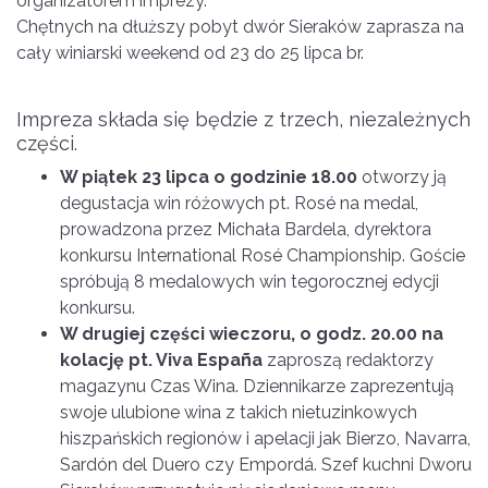
organizatorem imprezy.
Chętnych na dłuższy pobyt dwór Sieraków zaprasza na
cały winiarski weekend od 23 do 25 lipca br.
Impreza składa się będzie z trzech, niezależnych
części.
W piątek 23 lipca o godzinie 18.00
otworzy ją
degustacja win różowych pt. Rosé na medal,
prowadzona przez Michała Bardela, dyrektora
konkursu International Rosé Championship. Goście
spróbują 8 medalowych win tegorocznej edycji
konkursu.
W drugiej części wieczoru, o godz. 20.00 na
kolację pt. Viva España
zaproszą redaktorzy
magazynu Czas Wina. Dziennikarze zaprezentują
swoje ulubione wina z takich nietuzinkowych
hiszpańskich regionów i apelacji jak Bierzo, Navarra,
Sardón del Duero czy Empordá. Szef kuchni Dworu