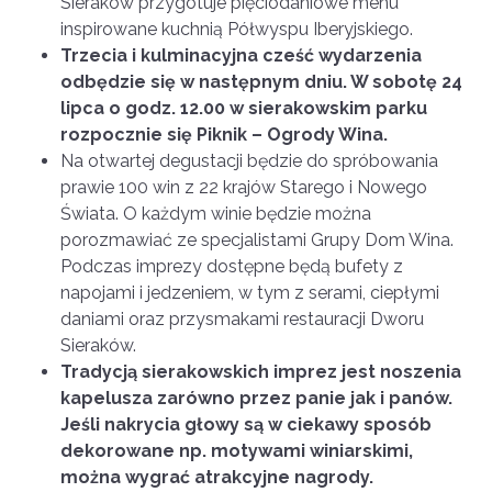
Sieraków przygotuje pięciodaniowe menu
inspirowane kuchnią Półwyspu Iberyjskiego.
Trzecia i kulminacyjna cześć wydarzenia
odbędzie się w następnym dniu. W sobotę 24
lipca o godz. 12.00 w sierakowskim parku
rozpocznie się Piknik – Ogrody Wina.
Na otwartej degustacji będzie do spróbowania
prawie 100 win z 22 krajów Starego i Nowego
Świata. O każdym winie będzie można
porozmawiać ze specjalistami Grupy Dom Wina.
Podczas imprezy dostępne będą bufety z
napojami i jedzeniem, w tym z serami, ciepłymi
daniami oraz przysmakami restauracji Dworu
Sieraków.
Tradycją sierakowskich imprez jest noszenia
kapelusza zarówno przez panie jak i panów.
Jeśli nakrycia głowy są w ciekawy sposób
dekorowane np. motywami winiarskimi,
można wygrać atrakcyjne nagrody.