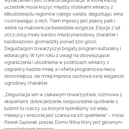
wydarzeniem jest otwarta degustacja, w której każdy
uczestnik może krążyć między stoiskami winiarzy z
kilkudziesięciu regionów całego świata, degustując wina
i rozmawiając o nich. Tłem imprezy jest piękny park i
widok na malownicze beskidzkie wzgórza. Edycje z lat
2013-2019 miały bardzo międzynarodowy charakter i
każdorazowo gromadziły ponad 500 gości.
Degustacjom towarzyszył bogaty program kulturalny i
edukacyjny. W tym roku z uwagi na obowiązujące
ograniczenia i utrudnienia w podróżach winiarzy z
zagranicy będzie mniej, a i oferta programowa nieco
skromniejsza, nie mniej impreza zachowa swój elegancki,
ogrodowy charakter.
„Degustacja win w ciekawym towarzystwie, rozmowa z
ekspertami, dobre jedzenie, bezpośrednie spotkanie z
ludźmi to rzeczy, za którymi tęskniliśmy od wielu
miesięcy i wreszcie jest szansa na ich spełnienie” – mówi
Paweł Gąsiorek, prezes Domu Wina który jest głównym