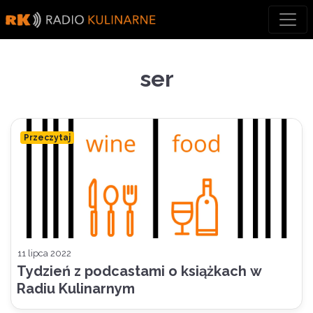
Skip
to
content
ser
Przeczytaj
11 lipca 2022
Tydzień z podcastami o książkach w
Radiu Kulinarnym