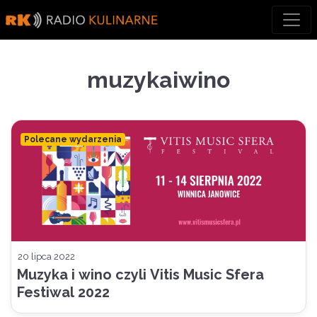
Skip
to
content
muzykaiwino
Polecane wydarzenia
20 lipca 2022
Muzyka i wino czyli Vitis Music Sfera
Festiwal 2022