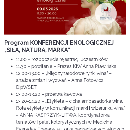
Program KONFERENCJI ENOLOGICZNEJ
„SIŁA, NATURA, MARKA”
11.00 – rozpoczęcie rejestracji uczestników
11.30 – powitanie – Prezes KiW Anna Pławińska
12.00-13.00 – „Międzynarodowe rynki wina” –
analiza zmian i wyzwań – Anna Fotowicz,
DipWSET
13.00-13.20 – przerwa kawowa
13.20-14.20 – „Etykieta – cicha ambasadorka wina.
Rola etykiety w komunikacji marki i wizerunku wina”
– ANNA KASPRZYK-LITWA, koordynatorka
tematów i palet kolorystycznych w Medicine
Everyday Therapy, autorka nagradzanych winnych