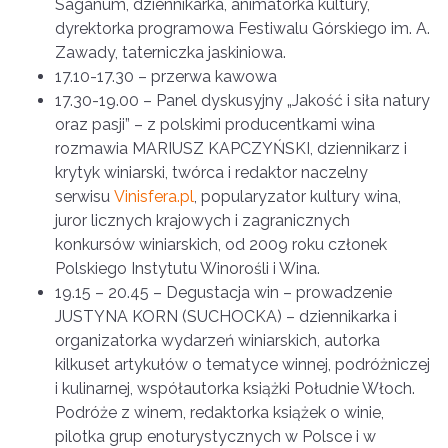
Saganum, dziennikarka, animatorka kultury,
dyrektorka programowa Festiwalu Górskiego im. A.
Zawady, taterniczka jaskiniowa.
17.10-17.30 – przerwa kawowa
17.30-19.00 – Panel dyskusyjny „Jakość i siła natury
oraz pasji” – z polskimi producentkami wina
rozmawia MARIUSZ KAPCZYŃSKI, dziennikarz i
krytyk winiarski, twórca i redaktor naczelny
serwisu
Vinisfera.pl
, popularyzator kultury wina,
juror licznych krajowych i zagranicznych
konkursów winiarskich, od 2009 roku członek
Polskiego Instytutu Winorośli i Wina.
19.15 – 20.45 – Degustacja win – prowadzenie
JUSTYNA KORN (SUCHOCKA) – dziennikarka i
organizatorka wydarzeń winiarskich, autorka
kilkuset artykułów o tematyce winnej, podróżniczej
i kulinarnej, współautorka książki Południe Włoch.
Podróże z winem, redaktorka książek o winie,
pilotka grup enoturystycznych w Polsce i w