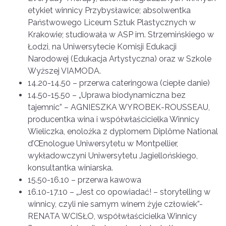
etykiet winnicy Przybysławice; absolwentka
Państwowego Liceum Sztuk Plastycznych w
Krakowie; studiowała w ASP im. Strzemińskiego w
Łodzi, na Uniwersytecie Komisji Edukacji
Narodowej (Edukacja Artystyczna) oraz w Szkole
Wyższej VIAMODA.
14.20-14.50 – przerwa cateringowa (ciepłe danie)
14.50-15.50 – „Uprawa biodynamiczna bez
tajemnic” – AGNIESZKA WYROBEK-ROUSSEAU,
producentka wina i współwłaścicielka Winnicy
Wieliczka, enolożka z dyplomem Diplôme National
d’Œnologue Uniwersytetu w Montpellier,
wykładowczyni Uniwersytetu Jagiellońskiego,
konsultantka winiarska.
15.50-16.10 – przerwa kawowa
16.10-17.10 – „Jest co opowiadać! – storytelling w
winnicy, czyli nie samym winem żyje człowiek”-
RENATA WCISŁO, współwłaścicielka Winnicy