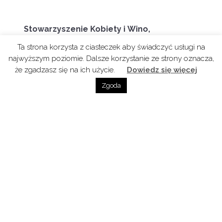
Stowarzyszenie Kobiety i Wino,
to pierwsza tego typu grupa zrzeszająca
Ta strona korzysta z ciasteczek aby świadczyć usługi na
przedsiębiorcze kobiety chcące zwiększyć
najwyższym poziomie. Dalsze korzystanie ze strony oznacza,
swoją wiedzę o winie. Głównymi celami
że zgadzasz się na ich użycie.
Dowiedz się więcej
stowarzyszenia są: edukacja, rozwój
Zgoda
osobisty oraz networking.
Członkiniami są
importerki, restauratorki, enolożki,
dziennikarki, blogerki oraz miłośniczki
wina.
Więcej o Stowarzyszeniu
tutaj
Poprzedni Odcinek