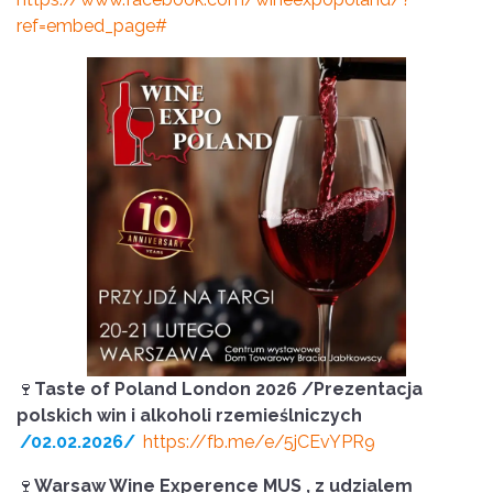
ref=embed_page#
🍷
Taste of Poland London 2026 /Prezentacja
polskich win i alkoholi rzemieślniczych
/02.02.2026/
https://fb.me/e/5jCEvYPR9
🍷
Warsaw Wine Experence MUS , z udzialem