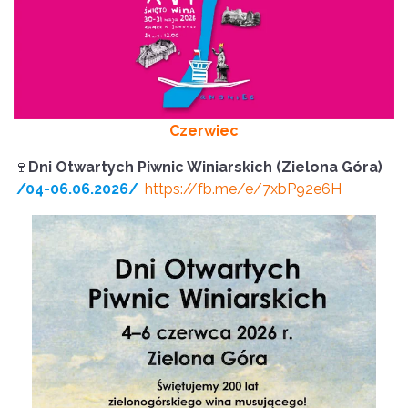
Czerwiec
🍷
Dni Otwartych Piwnic Winiarskich (Zielona Góra)
/04-06.06.2026/
https://fb.me/e/7xbP92e6H