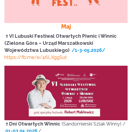
Maj
🍷
VI Lubuski Festiwal Otwartych Piwnic i Winnic
(Zielona Góra – Urząd Marszałkowski
Województwa Lubuskiego)
/1-3-05.2026/
https://fb.me/e/46LXggSut
🍷
Dni Otwartych Winnic
(Sandomierski Szlak Winny) /
01-03.05.2026
/