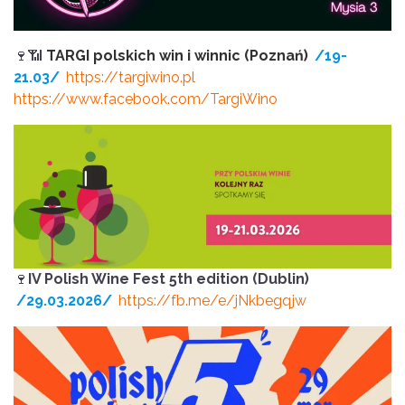
🍷📶
TARGI polskich win i winnic (Poznań)
/19-
21.03/
https://targiwino.pl
https://www.facebook.com/TargiWino
🍷
IV Polish Wine Fest 5th edition (Dublin)
/29.03.2026/
https://fb.me/e/jNkbegqjw