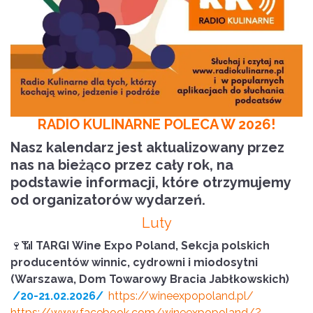
RADIO KULINARNE POLECA W 2026!
Nasz kalendarz jest aktualizowany przez
nas na bieżąco przez cały rok, na
podstawie informacji, które otrzymujemy
od organizatorów wydarzeń.
Luty
🍷📶
TARGI
Wine Expo Poland, Sekcja polskich
producentów winnic, cydrowni i miodosytni
(Warszawa, Dom Towarowy Bracia Jabłkowskich)
/20-21.02.2026/
https://wineexpopoland.pl/
https://www.facebook.com/wineexpopoland/?