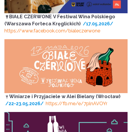
🍷BIAŁE CZERWONE
V Festiwal Wina Polskiego
(Warszawa Forteca Kręglickich)
/17.05.2026/
https://www.facebook.com/bialeczerwone
🍷
Winiarze i Przyjaciele w Alei Bielany (Wrocław)
/22-23.05.2026/
https://fb.me/e/7plnAVOYr