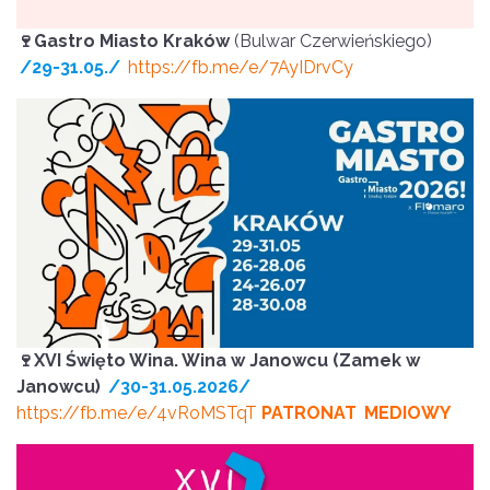
🍷Gastro Miasto Kraków
(Bulwar Czerwieńskiego)
/29-31.05./
https://fb.me/e/7AyIDrvCy
🍷XVI Święto Wina. Wina w Janowcu (Zamek w
Janowcu)
/30-31.05.2026/
https://fb.me/e/4vRoMSTqT
PATRONAT
MEDIOWY