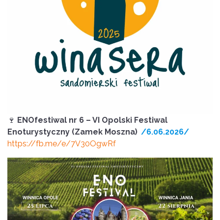
🍷
ENOfestiwal nr 6 – VI Opolski Festiwal
Enoturystyczny
(Zamek Moszna)
/6.06.2026/
https://fb.me/e/7V30OgwRf