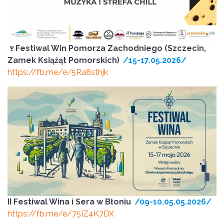
🍷
Festiwal Win Pomorza Zachodniego (Szczecin,
Zamek Ksiąźąt Pomorskich)
/15-17.05.2026/
https://fb.me/e/5Ra8sthjk
II Festiwal Wina i Sera w Błoniu
/09-10.05.05.2026/
https://fb.me/e/75IZ4K7DX