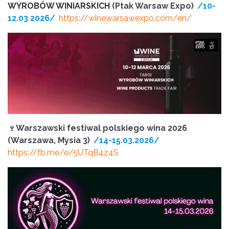
WYROBÓW WINIARSKICH
(Ptak Warsaw Expo)
/10-
12.03 2026/
https://winewarsawexpo.com/en/
🍷
Warszawski festiwal polskiego wina 2026
(Warszawa, Mysia 3)
/14-15.03.2026/
https://fb.me/e/5UTqB4z4S