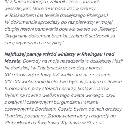
IV z Katzenelnbogen, zakupił sześć sadzonek
„Riesslingen”, które miał posadzić w winnicy
w Rüsselsheim (na terenie dzisiejszego Rheingau)
W dokumencie sprzedaży po raz pierwszy w mojej
długiej historii panowania pojawia się słowo „Riesling”.
Oryginalny dokument brzmiał: „zakup 6 sadzonek za
cenę wynoszącą 22 szylingi”.
Najdłużej panuję wśród winiarzy w Rheingau i nad
Mozelą.
Dowody na moje nasadzenia w dzisiejszej Hesji
Nadreńskiej i w Palatynacie pochodzą z końca
XV i pierwszej połowy XVI wieku. Już na przełomie
XIX i XX wieku moje królestwo było w pełnym rozkwicie.
Królowałem przy stołach cesarzy, królów i carów.
Byłem na równi z wielkimi tego świata winnego, czyli
z białymi i czerwonymi burgundami i winami
czerwonymi z Bordeaux. Często byłem od nich droższy
i bardziej pożądany. Zdobywałem laury i nagrody np.
Złoty Medal na Światowej Wystawie w St. Louis