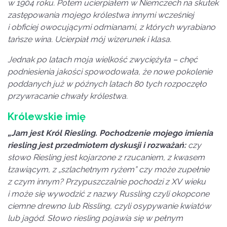
w 1904 roku. Potem ucierpiałem w Niemczech na skutek
zastępowania mojego królestwa innymi wcześniej
i obficiej owocującymi odmianami, z których wyrabiano
tańsze wina. Ucierpiał mój wizerunek i klasa.
Jednak po latach moja wielkość zwyciężyła – chęć
podniesienia jakości spowodowała, że nowe pokolenie
poddanych już w późnych latach 80 tych rozpoczęło
przywracanie chwały królestwa.
Królewskie imię
„Jam jest Król Riesling. Pochodzenie mojego imienia
riesling jest przedmiotem dyskusji i rozważań:
czy
słowo Riesling jest kojarzone z rzucaniem, z kwasem
łzawiącym, z „szlachetnym ryżem” czy może zupełnie
z czym innym? Przypuszczalnie pochodzi z XV wieku
i może się wywodzić z nazwy Russling czyli okopcone
ciemne drewno lub Rissling, czyli osypywanie kwiatów
lub jagód. Słowo riesling pojawia się w pełnym