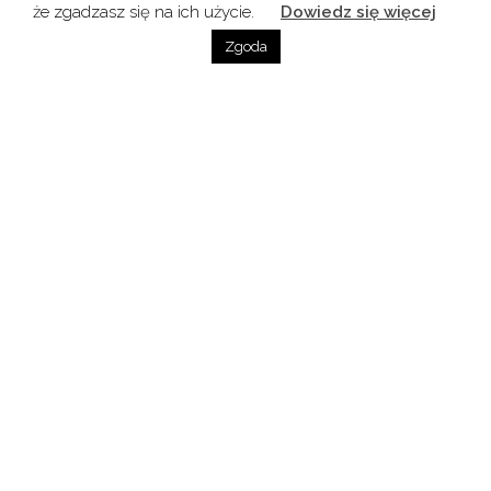
że zgadzasz się na ich użycie.
Dowiedz się więcej
Zgoda
Źródło zdjęć wykorzystanych na stronie:
www.deutscheweine.de
Opowieści Króla Rieslinga, a także informacje
o tym gdzie się wybrać enoturystycznie, żeby
spotkać się w Niemczech z Królem Rieslingiem
oraz z jakimi potrawami najlepiej się komponuje
riesling – posłuchajcie w odcinku Radia
Kulinarnego pt.
„Lato z Rieslingiem ”
.
Goście
Tomasz Prange-Barczyński (Ferment) i Anna
Gmurczyk (Wines od Germany)