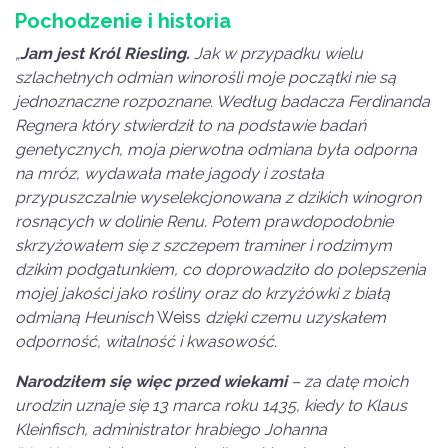
Pochodzenie i historia
„
Jam jest Król Riesling.
Jak w przypadku wielu
szlachetnych odmian winorośli moje początki nie są
jednoznaczne rozpoznane. Według badacza Ferdinanda
Regnera który stwierdził to na podstawie badań
genetycznych, moja pierwotna odmiana była odporna
na mróz, wydawała małe jagody i została
przypuszczalnie wyselekcjonowana z dzikich winogron
rosnących w dolinie Renu. Potem prawdopodobnie
skrzyżowałem się z szczepem traminer i rodzimym
dzikim podgatunkiem, co doprowadziło do polepszenia
mojej jakości jako rośliny oraz do krzyżówki z białą
odmianą Heunisch
Weiss
dzięki czemu uzyskałem
odporność, witalność i kwasowość.
Narodziłem się więc przed wiekami
– za datę moich
urodzin uznaje się 13 marca roku 1435, kiedy to Klaus
Kleinfisch, administrator hrabiego Johanna