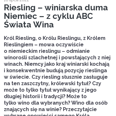
Riesling – winiarska duma
Niemiec – z cyklu ABC
Świata Wina
Król Riesling,
o Królu Rieslingu, z Królem
Rieslingiem – mowa oczywiście
o niemieckim rieslingu – odmianie
winorośli szlachetnej i powstających z niej
winach. Niemcy jako kraj winiarski kochają
i konsekwentnie budują pozycję rieslinga
w świecie. Czy riesling słusznie zasługuje
na ten zaszczytny, królewski tytuł? Czy
może to tylko tytuł wynikający z jego
długiej historii i tradycji? Może to
tylko
wino
dla wybranych? Wino dla osób
znających się na winie? Przeczytajcie
wybrane opowieści samego Króla