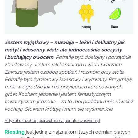
Jestem wyjątkowy – mawiają – lekki i delikatny jak
motyl i wiosenny wiatr, ale jednocześnie soczysty
i buchający owocem.
Potrafię być dostojny i porządnie
zbudowany. Jestem jak kameleon o wielu twarzach.
Zawsze jestem ozdobą spotkań i rozmów przy stole.
Potrafię być żywiołowy kwasowy i wytrwany. Przyjmują
mnie w ogrodzie jak i na przyjęciach koronowanych
głów. Kocham jedzenie i jestem fantastycznym
towarzyszem jedzenia – za to moi poddani mnie również
kochają. Słowem króluję i mam się wyśmienicie.
Artykuł ukazał się pierwotnie na portalu czaswina.pl
Riesling
jest jedną z najznakomitszych odmian białych