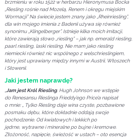
brzmieniu w roku 1522 w herbarzu Hieronymusa Bocka
„Riesling rośnie nad Mozelą, Renem i okręgu miejskim
Wormacji” Na świecie jestem znany jako „Rheinriesling”,
dla win mojego imienia z Badenii używa się również
synonimu „Klingelberger”. Istnieje kilka moich imitacji,
które zawierają słowo „riesling” – jak np. emerald riesling,
paarl riesling, laski riesling. Nie mam jako riesling
niemiecki również nic wspólnego z welschrieslingiem,
który jest uprawiany między innymi w Austrii, Włoszech
i Słowenii.
Jaki jestem naprawdę?
„
Jam jest Król Riesling
. Hugh Johnson we wstępie
do Renesansu Rieslinga Frieddy’ego Price’a napisał
o mnie: „ Tylko Riesling daje wina czyste, pozbawione
posmaku dębu, które dokładnie oddają swoje
pochodzenie. Od kwiatowych i lekkich po
jędrne, wytrawne i mineralne po bujne i kremowe.
Złożoność, napięcie, świeżość w ustach – oto esencja