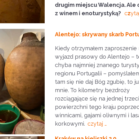
drugim miejscu Walencja. Ale 
z winem i enoturystyką?
c
z
yta
Alentejo: skrywany skarb Portu
Kiedy otrzymałem zaproszenie
wyjazd prasowy do Alentejo – 
chyba najmniej znanego turyst
regionu Portugalii – pomyślałem
tam się nie daj Bóg zgubię, to j
mnie. To kilometry bezdroży
rozciągające się na jednej trzeci
powierzchni tego kraju poprze
winnicami, gajami oliwnymi i la
korkowymi.
czytaj …
Kraków na kieliszki 2.0