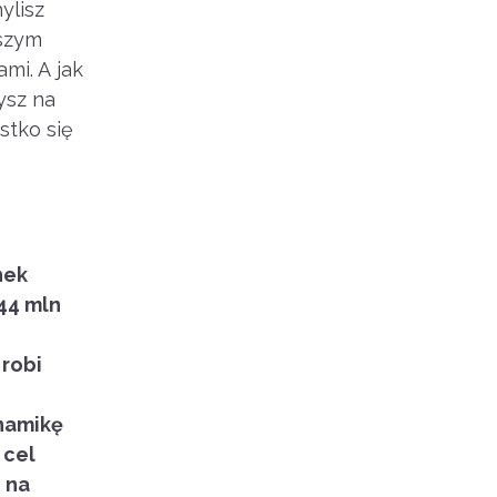
ylisz
wszym
mi. A jak
ysz na
stko się
nek
44 mln
 robi
ynamikę
 cel
 na