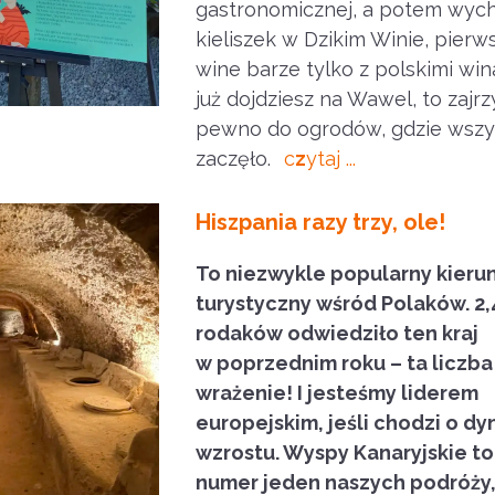
gastronomicznej, a potem wych
kieliszek w Dzikim Winie, pier
wine barze tylko z polskimi wina
już dojdziesz na Wawel, to zajrz
pewno do ogrodów, gdzie wszy
zaczęło.
c
z
ytaj ..
.
Hiszpania razy trzy, ole!
To niezwykle popularny kieru
turystyczny wśród Polaków. 2,
rodaków odwiedziło ten kraj
w poprzednim roku – ta liczba
wrażenie! I jesteśmy liderem
europejskim, jeśli chodzi o d
wzrostu. Wyspy Kanaryjskie to
numer jeden naszych podróży,