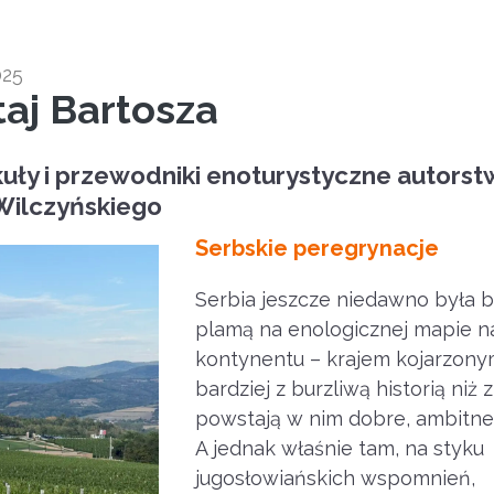
025
aj Bartosza
kuły i przewodniki enoturystyczne autors
Wilczyńskiego
Serbskie peregrynacje
Serbia jeszcze niedawno była b
plamą na enologicznej mapie 
kontynentu – krajem kojarzon
bardziej z burzliwą historią niż 
powstają w nim dobre, ambitne 
A jednak właśnie tam, na styku
jugosłowiańskich wspomnień,