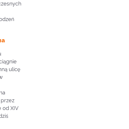
oczesnych
rodzeń
na
u
ciągnie
nną ulicę
(w
na
 przez
e od XIV
dziś