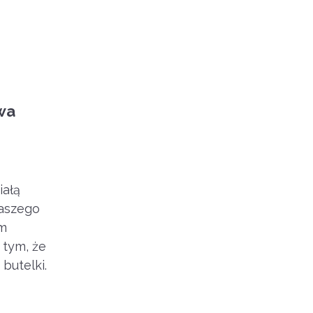
twa
iałą
naszego
ym
z tym, że
butelki.