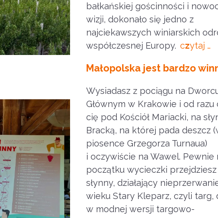
bałkańskiej gościnności i now
wizji, dokonało się jedno z
najciekawszych winiarskich od
współczesnej Europy.
c
z
ytaj
…
Małopolska jest bardzo win
Wysiadasz z pociągu na Dworc
Głównym w Krakowie i od razu 
cię pod Kościół Mariacki, na sły
Bracką, na której pada deszcz 
piosence Grzegorza Turnaua)
i oczywiście na Wawel. Pewnie 
początku wycieczki przejdziesz
słynny, działający nieprzerwani
wieku Stary Kleparz, czyli targ, 
w modnej wersji targowo-