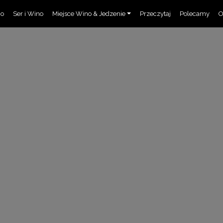
no
Ser i Wino
Miejsce Wino & Jedzenie
Przeczytaj
Polecamy
O