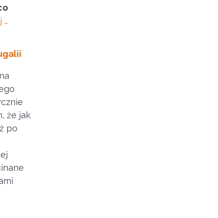
co
j …
galii
 na
tego
ycznie
, że jak
uż po
ej
cinane
sami