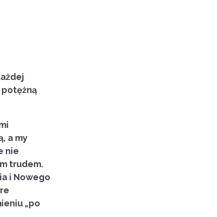
każdej
e potężną
mi
ą, a my
e nie
im trudem.
ia i Nowego
óre
ieniu „po