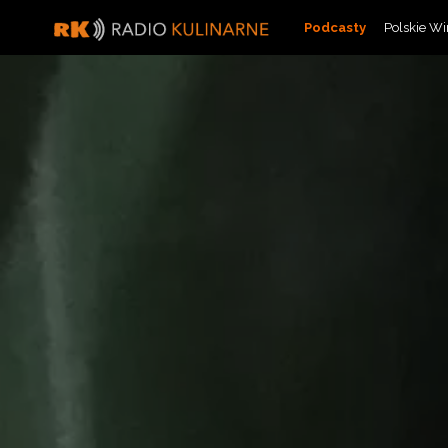
Skip
Podcasty
Polskie W
to
content