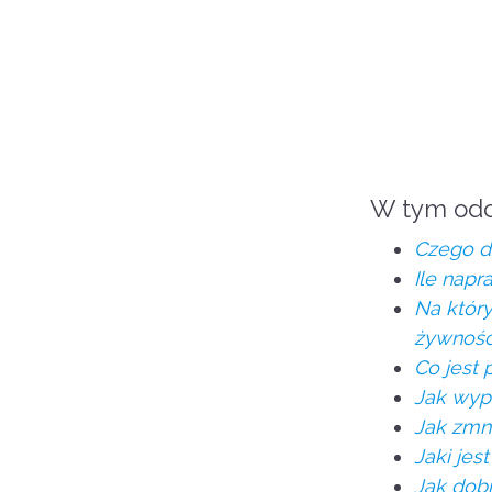
W tym odc
Czego d
Ile napr
Na któr
żywnośc
Co jest
Jak wyp
Jak zmn
Jaki jes
Jak dob