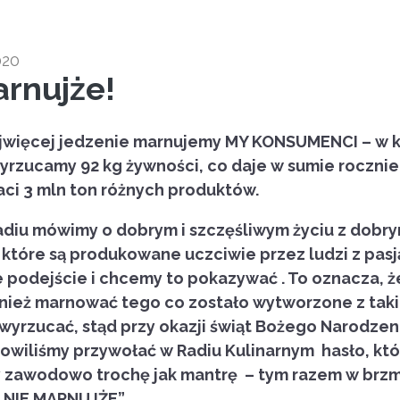
020
rnujże!
jwięcej jedzenie marnujemy MY KONSUMENCI – w 
yrzucamy 92 kg żywności, co daje w sumie roczni
aci 3 mln ton różnych produktów.
diu mówimy o dobrym i szczęśliwym życiu z dobry
które są produkowane uczciwie przez ludzi z pasj
 podejście i chcemy to pokazywać . To oznacza, ż
ież marnować tego co zostało wytworzone z tak
wyrzucać, stąd przy okazji świąt Bożego Narodzen
owiliśmy przywołać w Radiu Kulinarnym hasło, kt
zawodowo trochę jak mantrę – tym razem w brzm
 NIE MARNUJŻE”
.