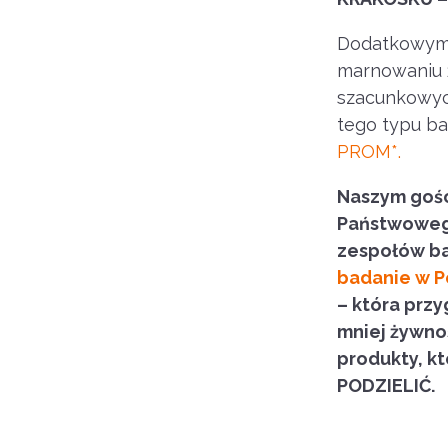
Dodatkowym 
marnowaniu ż
szacunkowyc
tego typu b
PROM*.
Naszym gości
Państwowego
zespołów ba
badanie w P
– która prz
mniej żywno
produkty, k
PODZIELIĆ.