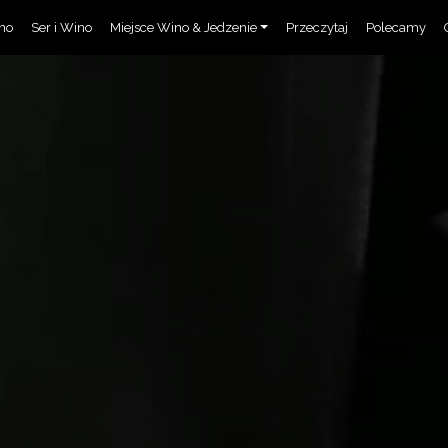
ino
Ser i Wino
Miejsce Wino & Jedzenie
Przeczytaj
Polecamy