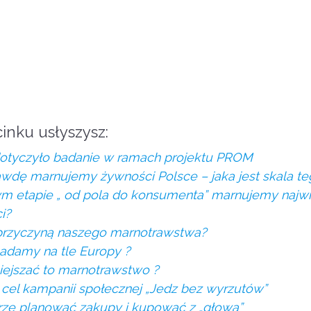
inku usłyszysz:
otyczyło badanie w ramach projektu PROM
awdę marnujemy żywności Polsce – jaka jest skala te
ym etapie „ od pola do konsumenta” marnujemy najwi
i?
 przyczyną naszego marnotrawstwa?
adamy na tle Europy ?
iejszać to marnotrawstwo ?
t cel kampanii społecznej „Jedz bez wyrzutów”
rze planować zakupy i kupować z „głową”