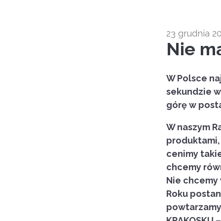
23 grudnia 2
Nie ma
W Polsce na
sekundzie w
górę w post
W naszym Ra
produktami, 
cenimy takie
chcemy równ
Nie chcemy 
Roku postan
powtarzamy 
KRAKOSKU –