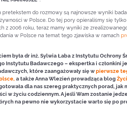
pretekstem do rozmowy są najnowsze wyniki bada
ywności w Polsce. Do tej pory opieraliśmy się tylk
h z 2006 roku, teraz mamy wyniki ze zrealizowaneg
adania w Polsce na temat tego zjawiska w ramach
pr
em była dr inż. Sylwia Łaba z Instytutu Ochrony 
 Instytutu Badawczego – ekspertka i członkini j
dawczych, które zaangażowały się w
pierwsze te
olsce,
a także Anna Wlezień prowadząca blog
Życ
ygotowała dla nas szereg praktycznych porad, jak
ści w życiu codziennym.
A jeśli Wam zostanie jedze
tórych na pewno nie wykorzystacie warto się po pr