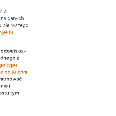
ń o
o na danych
o pierwszego
ojektu
Środowiska –
ednego z
go typu
ie od Kuchni
 marnować
nie i
ostu tym