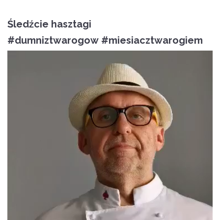
Śledźcie hasztagi
#dumniztwarogow
#miesiacztwarogiem