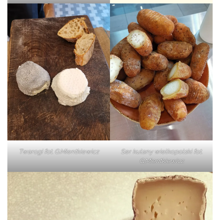
Twarogi fot. G.Mientkiewicz
Ser kulany wielkopolski fot.
G.Mientkiewicz