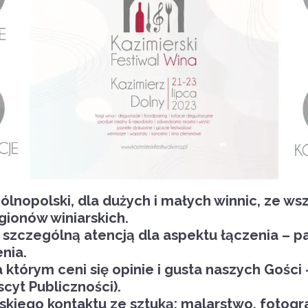
ólnopolski, dla dużych i małych winnic, ze ws
gionów winiarskich.
e szczególną atencją dla aspektu łączenia – 
enia.
a którym ceni się opinie i gusta naszych Gości
scyt Publiczności).
iskiego kontaktu ze sztuką: malarstwo, fotogra