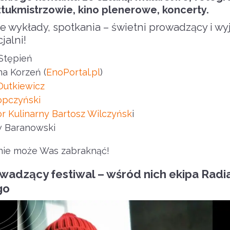
ztukmistrzowie, kino plenerowe, koncerty.
 wykłady, spotkania – świetni prowadzący i wy
jalni!
Stępień
na Korzeń (
EnoPortal.pl
)
Dutkiewicz
opczyński
r Kulinarny Bartosz Wilczyńsk
i
w Baranowski
nie może Was zabraknąć!
wadzący festiwal – wśród nich ekipa Radi
go