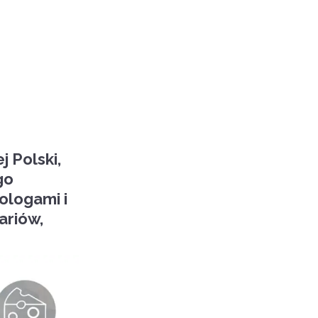
 Polski,
go
ologami i
ariów,