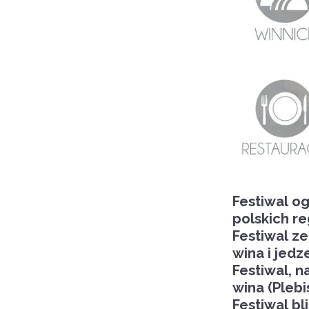
Festiwal og
polskich re
Festiwal z
wina i jedz
Festiwal, n
wina (Plebi
Festiwal bl