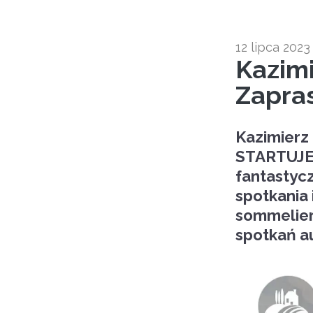
12 lipca 2023
Kazimi
Zapra
Kazimierz 
STARTUJEMY
fantastycz
spotkania 
sommeliera
spotkań a