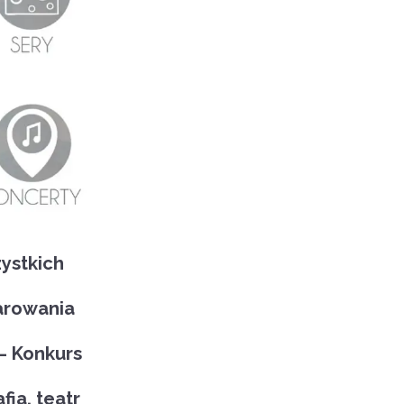
zystkich
parowania
 – Konkurs
fia, teatr