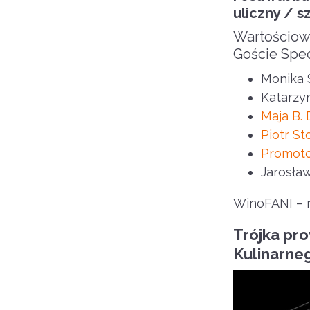
uliczny / s
Wartościowe
Goście Spec
Monika 
Katarzy
Maja B. 
Piotr St
Promoto
Jarosła
WinoFANI – 
Trójka pro
Kulinarne