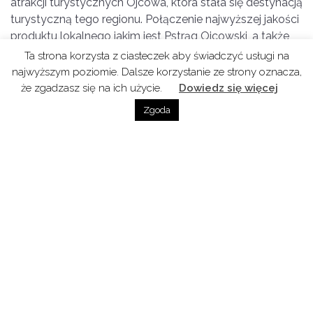
atrakcji turystycznych Ojcowa, która stała się destynacją
turystyczną tego regionu. Połączenie najwyższej jakości
produktu lokalnego jakim jest Pstrąg Ojcowski, a także
innych produktów i kulinariów z okolicy (sery, miody,
Ta strona korzysta z ciasteczek aby świadczyć usługi na
lokalne potrawy) w połączeniu z winami wytwarzanymi
najwyższym poziomie. Dalsze korzystanie ze strony oznacza,
na Jurajskim Szlaku Winnym i możliwością odwiedzania
że zgadzasz się na ich użycie.
Dowiedz się więcej
winnic to bardzo dobra podstawa do tworzenia
Zgoda
produktów turystycznych na tym regionie!
Patroni wydarzenia
Wojciech Pałka Starosta Krakowski
Łukasz Smółka Wicemarszałek Województwa
Małopolskiego
Patroni medialni
Małopolski Szlak Winny
Stowarzyszenie Kobiety i Wino
Radio Kulinarne
Paragraf w Kieliszku