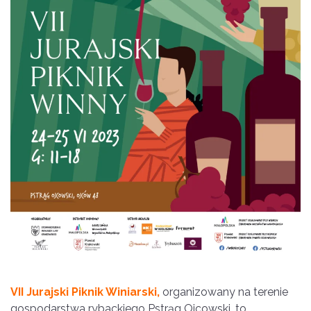
VII Jurajski Piknik Winiarski,
organizowany na terenie
gospodarstwa rybackiego Pstrąg Ojcowski, to