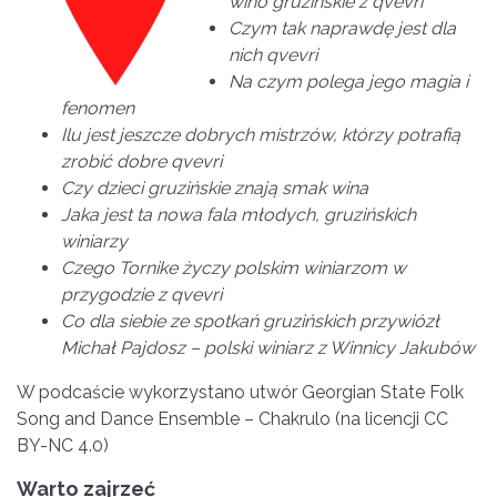
wino gruzińskie z qvevri
Czym tak naprawdę jest dla
nich qvevri
Na czym polega jego magia i
fenomen
Ilu jest jeszcze dobrych mistrzów, którzy potrafią
zrobić dobre qvevri
Czy dzieci gruzińskie znają smak wina
Jaka jest ta nowa fala młodych, gruzińskich
winiarzy
Czego Tornike życzy polskim winiarzom w
przygodzie z qvevri
Co dla siebie ze spotkań gruzińskich przywiózł
Michał Pajdosz – polski winiarz z Winnicy Jakubów
W podcaście wykorzystano utwór Georgian State Folk
Song and Dance Ensemble – Chakrulo (na licencji CC
BY-NC 4.0)
Warto zajrzeć