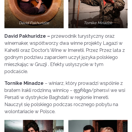
David Pakhuridze
Tornike Minadze
David Pakhuridze –
przewodnik turystyczny oraz
winemaker, współtworzy dwa winne projekty Lagazi w
Kahetii oraz Doctor’s Wine w Imeretii. Przez Przez lata z
godnym podziwu zaparciem uczył języka polskiego
mieszkając w Gruzji . Efekty usłyszycie w tym
podcaście.
Tornike Minadze
– winiarz, który prowadzi wspólnie z
bratem Irakli rodzinną winnicę – ფერსვი/phersvi we wsi
Persati w dystrykcie Baghdati w regionie Imereti.
Nauczył się polskiego podczas rocznego pobytu na
wolontariacie w Polsce.