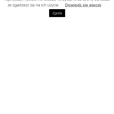
że zgadzasz się na ich użycie.
Dowiedz się więcej
Zgoda
Odcinek 9 z udziałem Davida Pakhuridze