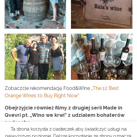
Zobaczcie rekomendację Food&Wine
„The 12 Best
Orange Wines to Buy Right Now”
Obejrzyjcie również filmy z drugiej serii Made in
Qvevri pt. „Wino we krwi” z udziałem bohaterów
podcastu:
Ta strona korzysta z ciasteczek aby świadczyć usługi na
najwyższym poziomie. Dalsze korzystanie ze strony oznacza,