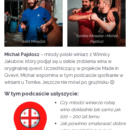
Tornike Minadze i Michał
Irakli Minadze
Pajdosz
Michał Pajdosz
– młody polski winiarz z Winnicy
Jakubów, który podjął się u siebie zrobienia wina w
oryginalnej qvevri. Uczestniczący w projekcie Made in
Qvevri. Michał wspomina w tym podcaście spotkanie w
winiarni u Tornike. Jeszcze nie mówi po gruzińsku 😉
W tym podcaście usłyszycie:
Czy młodzi winiarze robią
wino dokładnie tak samo jak
100 – 200 lat temu
Jak powinno smakować dobre