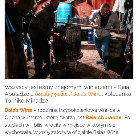
Wszyscy jesteśmy znajomymi winiarzami – Baia
Abuladze z
ბაიას ღვინო /Baia’s Wine
, koleżanka
Tornike Minadze
Baia’s Wine
– rodzinna trzypokoleniowa winnica w
Obcha w Imereti , której twarzą jest
Baia Abuladze.
Po
studiach w Tbilisi wróciła w miejsce w którym się
wychowała. W 2015 założyła oficjalnie Baia’s Wine.