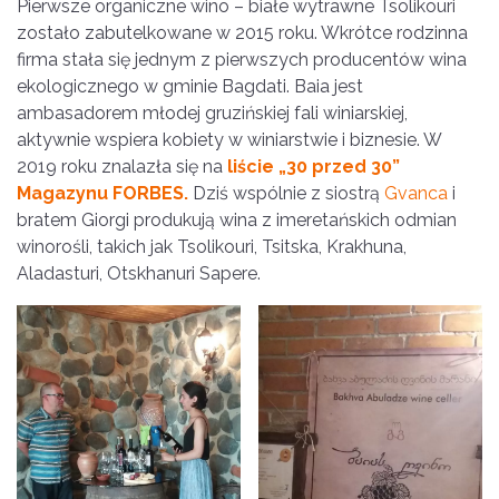
Pierwsze organiczne wino – białe wytrawne Tsolikouri
zostało zabutelkowane w 2015 roku. Wkrótce rodzinna
firma stała się jednym z pierwszych producentów wina
ekologicznego w gminie Bagdati. Baia jest
ambasadorem młodej gruzińskiej fali winiarskiej,
aktywnie wspiera kobiety w winiarstwie i biznesie. W
2019 roku znalazła się na
liście „30 przed 30”
Magazynu FORBES.
Dziś wspólnie z siostrą
Gvanca
i
bratem Giorgi produkują wina z imeretańskich odmian
winorośli, takich jak Tsolikouri, Tsitska, Krakhuna,
Aladasturi, Otskhanuri Sapere.