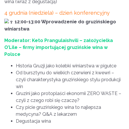
wina (wraz z degustacją)
4 grudnia (niedziela) – dzień konferencyjny
12:00-13:00 Wprowadzenie do gruzińskiego
winiarstwa
Moderator: Keto Prangulaishvili – założycielka
O’Lile – firmy importującej gruzińskie wina w
Polsce
Historia Gruzji jako kolebki winiarstwa w pigułce
Od bursztynu do wielkich czerwieni z kwewri –
czyli charakterystyka gruzińskiego stylu produkcji
win
Gruzini jako protoplaści ekonomii ZERO WASTE –
czyli z czego robi się czaczę?
Czy picie gruzińskiego wina to najlepsza
medycyna? Q&A z lekarzem
Degustacja wina