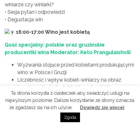
winiarze czy winiarki?
• Sesja pytań i odpowiedzi
• Degustacja win
16:00-17:00 Wino jest kobietą
Gość specjalny: polskie oraz gruzińskie
producentki wina Moderator: Keto Prangulaishvili
Wyzwania stojące przed kobietami produkującymi
wino w Polsce i Gruzji
Liczebność i wpływ kobiet-winiarzy na obraz
branży w obu krajach Inicjatywy i projekty
Ta strona korzysta z ciasteczek aby świadczyć usługi na
wspierające kobiety wina w obu krajach
najwyższym poziomie. Dalsze korzystanie ze strony oznacza,
Perspektywy i koncepcje rozwoju oraz promocji
że zgadzasz się na ich użycie.
Dowiedz się więcej
kobiet-winiarzy w Polsce i Gruzji
Zgoda
DODATKOWE INFORMACJE:
wydarzenie na FB