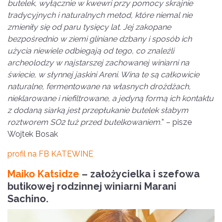
butelek, wyłącznie w kwewri przy pomocy skrajnie
tradycyjnych i naturalnych metod, które niemal nie
zmieniły się od paru tysięcy lat. Jej zakopane
bezpośrednio w ziemi gliniane dzbany i sposób ich
użycia niewiele odbiegają od tego, co znaleźli
archeolodzy w najstarszej zachowanej winiarni na
świecie, w słynnej jaskini Areni. Wina te są całkowicie
naturalne, fermentowane na własnych drożdżach,
nieklarowane i niefiltrowane, a jedyną formą ich kontaktu
z dodaną siarką jest przepłukanie butelek słabym
roztworem SO2 tuż przed butelkowaniem.
” – pisze
Wojtek Bosak
profil na FB KATEWINE
Maiko Katsidze
– założycielka i szefowa
butikowej rodzinnej winiarni Marani
Sachino.