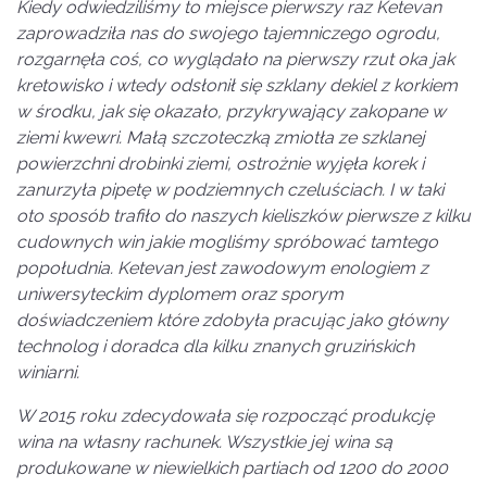
Kiedy odwiedziliśmy to miejsce pierwszy raz Ketevan
zaprowadziła nas do swojego tajemniczego ogrodu,
rozgarnęła coś, co wyglądało na pierwszy rzut oka jak
kretowisko i wtedy odsłonił się szklany dekiel z korkiem
w środku, jak się okazało, przykrywający zakopane w
ziemi kwewri. Małą szczoteczką zmiotła ze szklanej
powierzchni drobinki ziemi, ostrożnie wyjęła korek i
zanurzyła pipetę w podziemnych czeluściach. I w taki
oto sposób trafiło do naszych kieliszków pierwsze z kilku
cudownych win jakie mogliśmy spróbować tamtego
popołudnia. Ketevan jest zawodowym enologiem z
uniwersyteckim dyplomem oraz sporym
doświadczeniem które zdobyła pracując jako główny
technolog i doradca dla kilku znanych gruzińskich
winiarni.
W 2015 roku zdecydowała się rozpocząć produkcję
wina na własny rachunek. Wszystkie jej wina są
produkowane w niewielkich partiach od 1200 do 2000