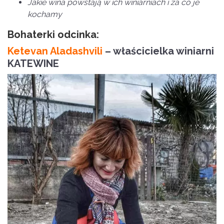
Jakie wina powstają w ich winiarniach i za co je
kochamy
Bohaterki odcinka:
Ketevan Aladashvili
– właścicielka winiarni
KATEWINE