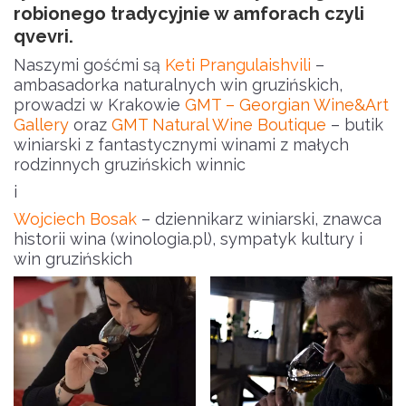
robionego tradycyjnie w amforach czyli
qvevri.
Naszymi gośćmi są
Keti Prangulaishvili
–
ambasadorka naturalnych win gruzińskich,
prowadzi w Krakowie
GMT – Georgian Wine&Art
Gallery
oraz
GMT Natural Wine Boutique
– butik
winiarski z fantastycznymi winami z małych
rodzinnych gruzińskich winnic
i
Wojciech Bosak
– dziennikarz winiarski, znawca
historii wina (winologia.pl), sympatyk kultury i
win gruzińskich