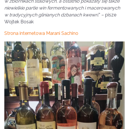
w zbiornikach stalowych, a ostatnio pokazały się także
niewielkie partie win fermentowanych i macerowanych
w tradycyjnych glinianych dzbanach kwewri.
” – pisze
Wojtek Bosak
Strona internetowa Marani Sachino