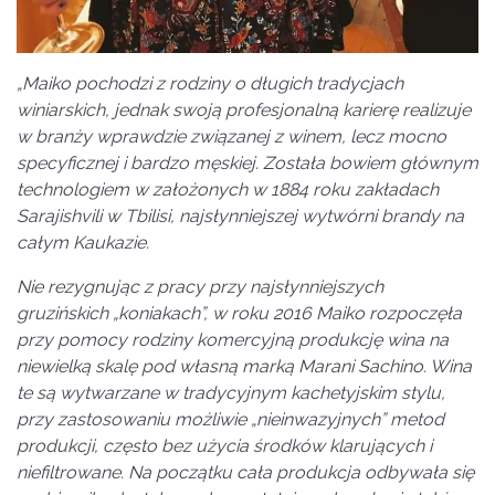
„Maiko pochodzi z rodziny o długich tradycjach
winiarskich, jednak swoją profesjonalną karierę realizuje
w branży wprawdzie związanej z winem, lecz mocno
specyficznej i bardzo męskiej. Została bowiem głównym
technologiem w założonych w 1884 roku zakładach
Sarajishvili w Tbilisi, najsłynniejszej wytwórni brandy na
całym Kaukazie.
Nie rezygnując z pracy przy najsłynniejszych
gruzińskich „koniakach”, w roku 2016 Maiko rozpoczęła
przy pomocy rodziny komercyjną produkcję wina na
niewielką skalę pod własną marką Marani Sachino. Wina
te są wytwarzane w tradycyjnym kachetyjskim stylu,
przy zastosowaniu możliwie „nieinwazyjnych” metod
produkcji, często bez użycia środków klarujących i
niefiltrowane. Na początku cała produkcja odbywała się