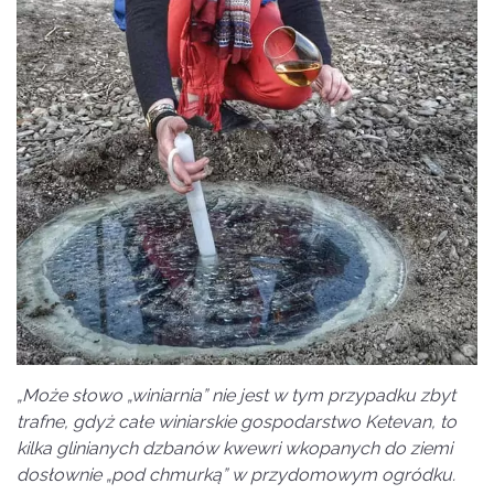
„Może słowo „winiarnia” nie jest w tym przypadku zbyt
trafne, gdyż całe winiarskie gospodarstwo Ketevan, to
kilka glinianych dzbanów kwewri wkopanych do ziemi
dosłownie „pod chmurką” w przydomowym ogródku.