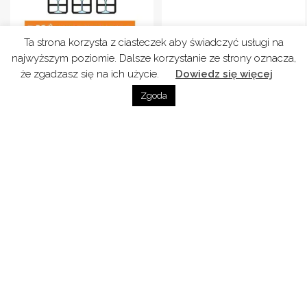
Ta strona korzysta z ciasteczek aby świadczyć usługi na
najwyższym poziomie. Dalsze korzystanie ze strony oznacza,
że zgadzasz się na ich użycie.
Dowiedz się więcej
Zgoda
Co nowego u nas?
Bądź z nami blisko. Informacje o nowych podcastach,
wydarzeniach i imprezach w naszych mediach
społecznościowych.
Śledź nas i polub nas na
Instragramie
i
Facebooku
Jeśli masz fajny projekt, propozycję współpracy
lub informacje o imprezach winiarskich i