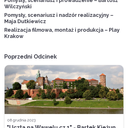
Pomysły, scenariusz i prowadzenie – Bartosz
Wilczyński
Pomysły, scenariusz i nadzór realizacyjny –
Maja Dutkiewicz
Realizacja filmowa, montaż i produkcja – Play
Krakow
Poprzedni Odcinek
08 grudnia 2023
"Uczta na Wawelu cz.1" - Bartek Kieżun