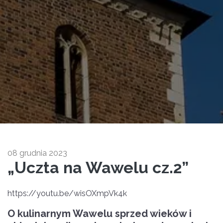
08 grudnia 2023
„Uczta na Wawelu cz.2”
https://youtu.be/wisOXmpVk4k
O kulinarnym Wawelu sprzed wieków i