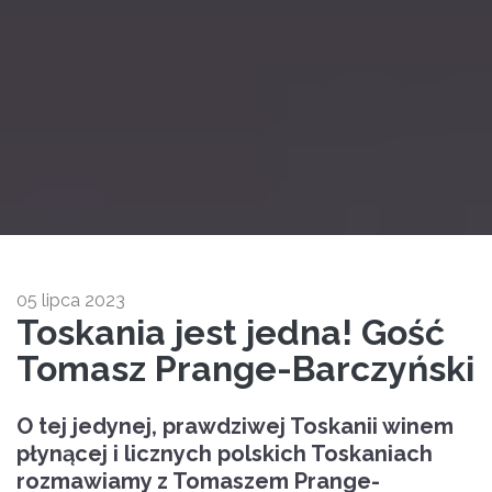
05 lipca 2023
Toskania jest jedna! Gość
Tomasz Prange-Barczyński
O tej jedynej, prawdziwej Toskanii winem
płynącej i licznych polskich Toskaniach
rozmawiamy z Tomaszem Prange-