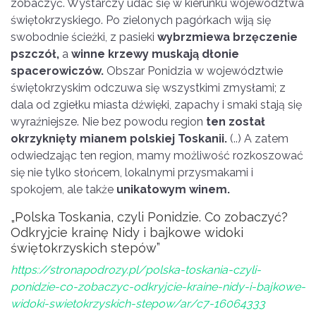
zobaczyć. Wystarczy udać się w kierunku województwa
świętokrzyskiego. Po zielonych pagórkach wiją się
swobodnie ścieżki, z pasieki
wybrzmiewa brzęczenie
pszczół,
a
winne krzewy muskają dłonie
spacerowiczów.
Obszar Ponidzia w województwie
świętokrzyskim odczuwa się wszystkimi zmysłami; z
dala od zgiełku miasta dźwięki, zapachy i smaki stają się
wyraźniejsze. Nie bez powodu region
ten został
okrzyknięty mianem polskiej Toskanii.
(..) A zatem
odwiedzając ten region, mamy możliwość rozkoszować
się nie tylko słońcem, lokalnymi przysmakami i
spokojem, ale także
unikatowym winem.
„Polska Toskania, czyli Ponidzie. Co zobaczyć?
Odkryjcie krainę Nidy i bajkowe widoki
świętokrzyskich stepów”
https://stronapodrozy.pl/polska-toskania-czyli-
ponidzie-co-zobaczyc-odkryjcie-kraine-nidy-i-bajkowe-
widoki-swietokrzyskich-stepow/ar/c7-16064333