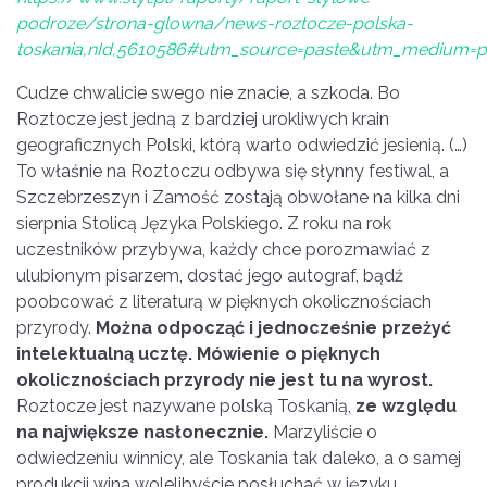
podroze/strona-glowna/news-roztocze-polska-
toskania,nId,5610586#utm_source=paste&utm_medium=
Cudze chwalicie swego nie znacie, a szkoda. Bo
Roztocze jest jedną z bardziej urokliwych krain
geograficznych Polski, którą warto odwiedzić jesienią. (…)
To właśnie na Roztoczu odbywa się słynny festiwal, a
Szczebrzeszyn i Zamość zostają obwołane na kilka dni
sierpnia Stolicą Języka Polskiego. Z roku na rok
uczestników przybywa, każdy chce porozmawiać z
ulubionym pisarzem, dostać jego autograf, bądź
poobcować z literaturą w pięknych okolicznościach
przyrody.
Można odpocząć i jednocześnie przeżyć
intelektualną ucztę.
Mówienie o pięknych
okolicznościach przyrody nie jest tu na wyrost.
Roztocze jest nazywane polską Toskanią,
ze względu
na największe nasłonecznie.
Marzyliście o
odwiedzeniu winnicy, ale Toskania tak daleko, a o samej
produkcji wina wolelibyście posłuchać w języku