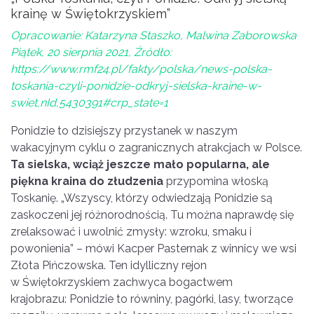
krainę w Świętokrzyskiem”
Opracowanie: Katarzyna Staszko, Malwina Zaborowska
Piątek, 20 sierpnia 2021, Źródło:
https://www.rmf24.pl/fakty/polska/news-polska-
toskania-czyli-ponidzie-odkryj-sielska-kraine-w-
swiet,nId,5430391#crp_state=1
Ponidzie to dzisiejszy przystanek w naszym
wakacyjnym cyklu o zagranicznych atrakcjach w Polsce.
Ta sielska, wciąż jeszcze mało popularna, ale
piękna kraina do złudzenia
przypomina włoską
Toskanię. „Wszyscy, którzy odwiedzają Ponidzie są
zaskoczeni jej różnorodnością. Tu można naprawdę się
zrelaksować i uwolnić zmysły: wzroku, smaku i
powonienia” – mówi Kacper Pasternak z winnicy we wsi
Złota Pińczowska. Ten idylliczny rejon
w Świętokrzyskiem zachwyca bogactwem
krajobrazu: Ponidzie to równiny, pagórki, lasy, tworzące