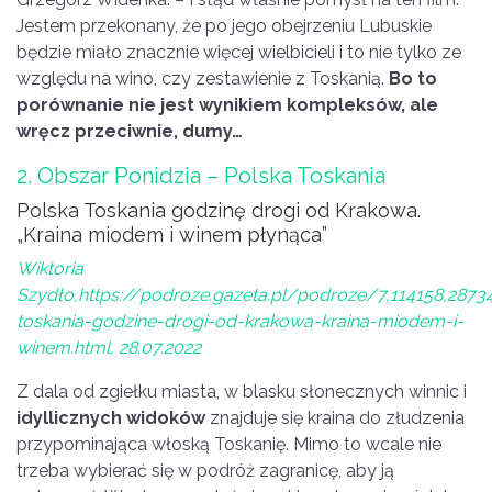
Jestem przekonany, że po jego obejrzeniu Lubuskie
będzie miało znacznie więcej wielbicieli i to nie tylko ze
względu na wino, czy zestawienie z Toskanią.
Bo to
porównanie nie jest wynikiem kompleksów, ale
wręcz przeciwnie, dumy…
2. Obszar Ponidzia – Polska Toskania
Polska Toskania godzinę drogi od Krakowa.
„Kraina miodem i winem płynąca”
Wiktoria
Szydło,https://podroze.gazeta.pl/podroze/7,114158,2873
toskania-godzine-drogi-od-krakowa-kraina-miodem-i-
winem.html, 28.07.2022
Z dala od zgiełku miasta, w blasku słonecznych winnic i
idyllicznych widoków
znajduje się kraina do złudzenia
przypominająca włoską Toskanię. Mimo to wcale nie
trzeba wybierać się w podróż zagranicę, aby ją