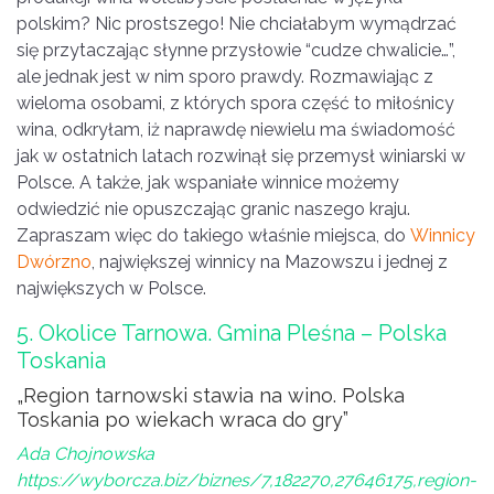
polskim? Nic prostszego! Nie chciałabym wymądrzać
się przytaczając słynne przysłowie “cudze chwalicie…”,
ale jednak jest w nim sporo prawdy. Rozmawiając z
wieloma osobami, z których spora część to miłośnicy
wina, odkryłam, iż naprawdę niewielu ma świadomość
jak w ostatnich latach rozwinął się przemysł winiarski w
Polsce. A także, jak wspaniałe winnice możemy
odwiedzić nie opuszczając granic naszego kraju.
Zapraszam więc do takiego właśnie miejsca, do
Winnicy
Dwórzno
, największej winnicy na Mazowszu i jednej z
największych w Polsce.
5. Okolice Tarnowa. Gmina Pleśna – Polska
Toskania
„Region tarnowski stawia na wino. Polska
Toskania po wiekach wraca do gry”
Ada Chojnowska
https://wyborcza.biz/biznes/7,182270,27646175,region-