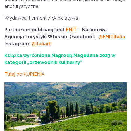
enoturystyczne.
Wydawca: Ferment / Winicjatywa
Partnerem publikacji jest
ENIT
– Narodowa
Agencja Turystyki Włoskiej (Facebook:
@ENITItalia
Instagram:
@Italiait)
Książka wyróżniona Nagrodą Magellana 2023 w
kategorii „przewodnik kulinarny”
Tutaj do KUPIENIA