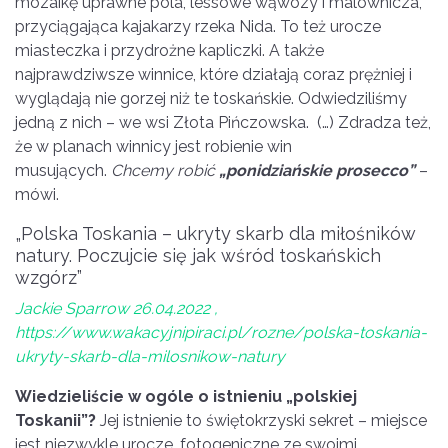
mozaikę uprawne pola, lessowe wąwozy i malownicza,
przyciągająca kajakarzy rzeka Nida. To też urocze
miasteczka i przydrożne kapliczki. A także
najprawdziwsze winnice, które działają coraz prężniej i
wyglądają nie gorzej niż te toskańskie. Odwiedziliśmy
jedną z nich – we wsi Złota Pińczowska. (…) Zdradza też,
że w planach winnicy jest robienie win
musujących.
Chcemy robić
„ponidziańskie prosecco”
–
mówi.
„Polska Toskania – ukryty skarb dla miłośników
natury. Poczujcie się jak wśród toskańskich
wzgórz”
Jackie Sparrow 26.04.2022 ,
https://www.wakacyjnipiraci.pl/rozne/polska-toskania-
ukryty-skarb-dla-milosnikow-natury
Wiedzieliście w ogóle o istnieniu „polskiej
Toskanii”?
Jej istnienie to świętokrzyski sekret – miejsce
jest niezwykle urocze, fotogeniczne ze swoimi