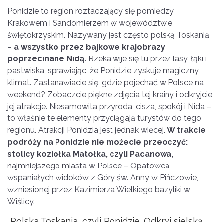
Ponidzie to region roztaczający się pomiędzy
Krakowem i Sandomierzem w województwie
świętokrzyskim. Nazywany jest często polską Toskanią
–
a wszystko przez bajkowe krajobrazy
poprzecinane Nidą.
Rzeka wije się tu przez lasy, łąki i
pastwiska, sprawiając, że Ponidzie zyskuje magiczny
klimat. Zastanawiacie się, gdzie pojechać w Polsce na
weekend? Zobaczcie piękne zdjęcia tej krainy i odkryjcie
jej atrakcje. Niesamowita przyroda, cisza, spokój i Nida –
to właśnie te elementy przyciągają turystów do tego
regionu. Atrakcji Ponidzia jest jednak więcej.
W trakcie
podróży na Ponidzie nie możecie przeoczyć:
stolicy koziołka Matołka, czyli Pacanowa,
najmniejszego miasta w Polsce – Opatowca,
wspaniałych widoków z Góry św. Anny w Pińczowie,
wzniesionej przez Kazimierza Wielkiego bazyliki w
Wiślicy.
„Polska Toskania, czyli Ponidzie. Odkryj sielską