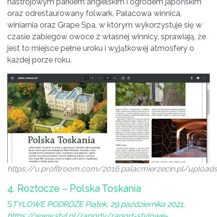
nastrojowym parkiem angielskim i ogrodem japońskim
oraz odrestaurowany folwark. Pałacowa winnica,
winiarnia oraz Grape Spa, w którym wykorzystuje się w
czasie zabiegów owoce z własnej winnicy, sprawiają, że
jest to miejsce pełne uroku i wyjątkowej atmosfery o
każdej porze roku.
https://u.profitroom.com/2016.palacmierzecin.pl/uploa
4. Roztocze – Polska Toskania
S
TYLOWE PODRÓŻE Piątek, 29 października 2021,
https://www.styl.pl/raporty/raport-stylowe-