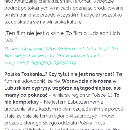
niepowtarzalny charakter, smak i aromat. Odbędzie
podróż po lokalnych winnicach, poznając produkowane
w nich trunki, ale przede wszystkim tradycję i wszystko
to, co składa się na winiarską kulturę.
„Ten film nie jest o winie. To film o ludziach i ich
pasji”
Dariusz Chajewski, https://plus.gazetalubuska.pl/ten-
film-nie-jest-o-winie-to-film-o-ludziach-i-ich-
pasji/ar/c7-14563813, 09.05.2019
Polska Toskania…? Czy tytuł nie jest na wyrost?
Ten
film ma udowodnić, że nie.
Wprawdzie nie rosną w
Lubuskiem cyprysy, wzgórza są łagodniejsze, ale
mamy co pokazać –
winiarski region w Polsce. (…)
To
nie kompleksy
– Nie jestem Lubuszaninem z
urodzenia, ale z każdym rokiem czuję, że nim się powoli
staję, że daję się temu regionowi zauroczyć – mówi
prezes zielonogórskiego oddziału Polska Press
Grzegorz Widenka. – I stąd właśnie pomysł na ten film.