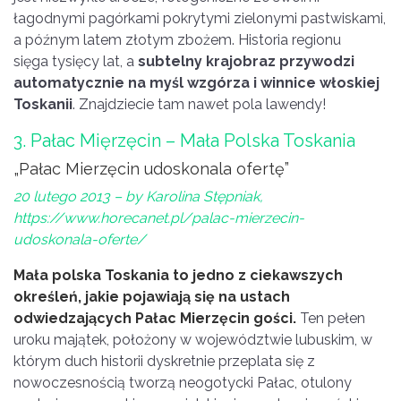
łagodnymi pagórkami pokrytymi zielonymi pastwiskami,
a późnym latem złotym zbożem. Historia regionu
sięga tysięcy lat, a
subtelny krajobraz przywodzi
automatycznie na myśl wzgórza i winnice włoskiej
Toskanii
. Znajdziecie tam nawet pola lawendy!
3. Pałac Mięrzęcin – Mała Polska Toskania
„Pałac Mierzęcin udoskonala ofertę”
20 lutego 2013
– by Karolina Stępniak,
https://www.horecanet.pl/palac-mierzecin-
udoskonala-oferte/
Mała polska Toskania to jedno z ciekawszych
określeń, jakie pojawiają się na ustach
odwiedzających Pałac Mierzęcin gości.
Ten pełen
uroku majątek, położony w województwie lubuskim, w
którym duch historii dyskretnie przeplata się z
nowoczesnością tworzą neogotycki Pałac, otulony