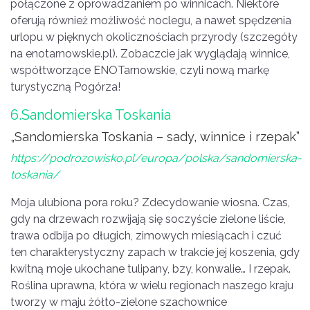
połączone z oprowadzaniem po winnicach. Niektóre
oferują również możliwość noclegu, a nawet spędzenia
urlopu w pięknych okolicznościach przyrody (szczegóły
na enotarnowskie.pl). Zobaczcie jak wyglądają winnice,
współtworzące ENOTarnowskie, czyli nową markę
turystyczną Pogórza!
6.Sandomierska Toskania
„Sandomierska Toskania – sady, winnice i rzepak”
https://podrozowisko.pl/europa/polska/sandomierska-
toskania/
Moja ulubiona pora roku? Zdecydowanie wiosna. Czas,
gdy na drzewach rozwijają się soczyście zielone liście,
trawa odbija po długich, zimowych miesiącach i czuć
ten charakterystyczny zapach w trakcie jej koszenia, gdy
kwitną moje ukochane tulipany, bzy, konwalie… I rzepak.
Roślina uprawna, która w wielu regionach naszego kraju
tworzy w maju żółto-zielone szachownice