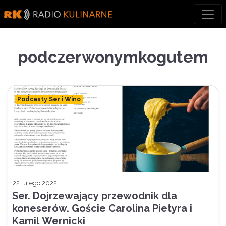
Skip
to
content
podczerwonymkogutem
Podcasty Ser i Wino
22 lutego 2022
Ser. Dojrzewający przewodnik dla
koneserów. Goście Carolina Pietyra i
Kamil Wernicki