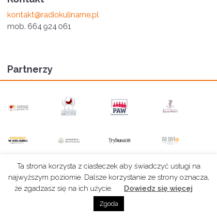
kontakt@radiokulinarne.pl
mob
. 664 924 061
Partnerzy
Ta strona korzysta z ciasteczek aby świadczyć usługi na
© 2026. Radio Kulinarne. All rights reserved.
Polityka
Grafiki na stronie: Bogusław Białecki. | Projekt
najwyższym poziomie. Dalsze korzystanie ze strony oznacza,
Prywatności
i wykonanie:
Skyverse
że zgadzasz się na ich użycie.
Dowiedz się więcej
Zgoda