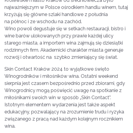
Królewskie miasto Kraków od średniowiecza było
najważniejszym w Polsce ośrodkiem handlu winem, tutaj
krzyżują się główne szlaki handlowe z południa
na północ i ze wschodu na zachód.
Wino powoli degustuje się w setkach restauracji, bistro i
wine barów ulokowanych przy prawie każdej ulicy
starego miasta, a importem wina zajmują się dziesiątki
rodzinnych firm. Akademicki charakter miasta generuje
rozwój i otwartość na szybko zmieniający się świat.
Skin Contact Kraków 2024 to wyjątkowe święto
Winogrodników i miłośników wina. Ostatni weekend
sierpnia jest czasem bezpośrednio przed zbiorami, gdy
Winogrodnicy mogą poświęcić uwagę na spotkanie z
miłośnikami swoich win w sposób „Skin Contact”.
Istotnym elementem wydarzenia jest także aspekt
edukacyjny, pozwalający na zrozumienie trudu i ryzyka
związanego z pracą nad każdym kolejnym rocznikiem
wina.