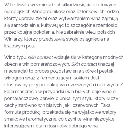
W festiwalu weźmie udział kilkudziesięciu czołowych
europejskich Winogrodników oraz członków ich rodzin,
którzy uprawą ziemi oraz wytwarzaniem wina zajmują
się samodzielnie, kultywując to szczególne rzemiosło
przez kolejne pokolenia. Nie zabraknie wielu polskich
Winiarzy, którzy przedstawią swoje osiągnięcia na
krajowym polu.
Wino typu
skin contact
wpisuje się w kategorię modnych
obecnie win pomarańczowych.
Skin contact
(inaczej
maceracja) to proces pozostawienia skórek i pestek
winogron wraz z fermentującym sokiem. Jest
stosowany przy produkcji win czerwonych i różowych. Z
kolei maceracja w przypadku win białych daje wino o
pomarańczowej barwie, o unikalnym stylu, który łączy
cechy zarówno win białych, jak i czerwonych. Taka
formuła produkcji przekłada się na wyjątkowe walory
smakowe i aromatyczne, co czyni te wina niezwykle
interesującymi dla miłośników dobrego wina.