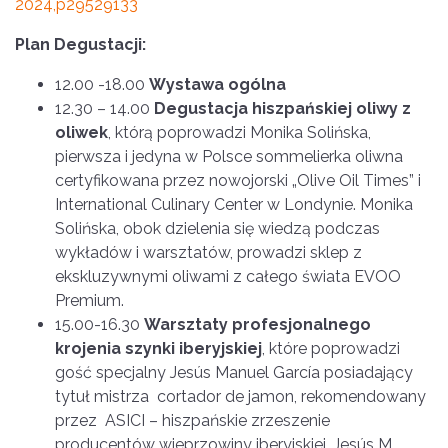
2024,p29529133
Plan Degustacji:
12.00 -18.00
Wystawa ogólna
12.30 – 14.00
Degustacja hiszpańskiej oliwy z
oliwek
, którą poprowadzi Monika Solińska,
pierwsza i jedyna w Polsce sommelierka oliwna
certyfikowana przez nowojorski „Olive Oil Times” i
International Culinary Center w Londynie. Monika
Solińska, obok dzielenia się wiedzą podczas
wykładów i warsztatów, prowadzi sklep z
ekskluzywnymi oliwami z całego świata EVOO
Premium.
15.00-16.30
Warsztaty profesjonalnego
krojenia szynki iberyjskiej
, które poprowadzi
gość specjalny Jesús Manuel García posiadający
tytuł mistrza cortador de jamon, rekomendowany
przez ASICI – hiszpańskie zrzeszenie
producentów wieprzowiny iberyjskiej. Jesús M.