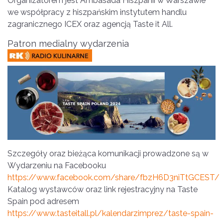
Organizatorem jest Ambasada Hiszpanii w Warszawie
we współpracy z hiszpańskim instytutem handlu
zagranicznego ICEX oraz agencją Taste it All.
Patron medialny wydarzenia
Szczegóły oraz bieżąca komunikacji prowadzone są w
Wydarzeniu na Facebooku
https://www.facebook.com/share/fbzH6D3niTtGCEST/
Katalog wystawców oraz link rejestracyjny na Taste
Spain pod adresem
https://www.tasteitall.pl/kalendarzimprez/taste-spain-