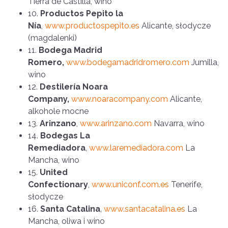
Tierra de Castilla, wino
10.
Productos Pepito la
Nía
,
www.productospepito.es
Alicante, słodycze
(magdalenki)
11.
Bodega Madrid
Romero,
www.bodegamadridromero.com
Jumilla,
wino
12.
Destilería Noara
Company,
www.noaracompany.com
Alicante,
alkohole mocne
13.
Arinzano
,
www.arinzano.com
Navarra, wino
14.
Bodegas La
Remediadora
,
www.laremediadora.com
La
Mancha, wino
15.
United
Confectionary
,
www.uniconf.com.es
Tenerife,
słodycze
16.
Santa Catalina
,
www.santacatalina.es
La
Mancha, oliwa i wino