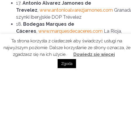
17.
Antonio Alvarez Jamones de
Trevelez
,
www.antonioalvarezjamones.com
Granada
szynki iberyjskie DOP Trévelez
18.
Bodegas Marques de
Cáceres
,
www.marquesdecaceres.com
La Rioja,
wino
Ta strona korzysta z ciasteczek aby świadczyć usługi na
19.
Los Gredales de el
najwyższym poziomie. Dalsze korzystanie ze strony oznacza, że
Toboso
,
www.bodegalosgredales.com
VdT Tierra
zgadzasz się na ich użycie.
Dowiedz się więcej
de Castilla, wino
Zgoda
20.
Bogarve 1915,
www.bogarve1915.com
VdT
Tierra de Castilla, wino
21.
Jamondor
,
www.jamondor.com
Valencia,
szynki hiszpańskie
22.
Celler Ardevol i Associats
Priorat, wino
23.
Vinyes dels
Aspres
,
www.vinyesdelsaspres.cat
Empordá, wino
24.
Jamones y Embutidos Hermanos
Hoyos
,
www.hermanoshoyos.es/es
Valladolid,
wędliny iberyjskie DOP Guijuelo