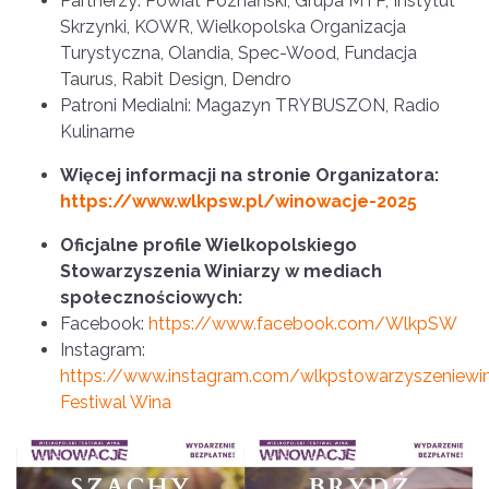
Partnerzy: Powiat Poznański, Grupa MTP, Instytut
Skrzynki, KOWR, Wielkopolska Organizacja
Turystyczna, Olandia, Spec-Wood, Fundacja
Taurus, Rabit Design, Dendro
Patroni Medialni: Magazyn TRYBUSZON, Radio
Kulinarne
Więcej informacji na stronie Organizatora:
https://www.wlkpsw.pl/winowacje-2025
Oficjalne profile Wielkopolskiego
Stowarzyszenia Winiarzy w mediach
społecznościowych:
Facebook:
https://www.facebook.com/WlkpSW
Instagram:
https://www.instagram.com/wlkpstowarzyszeniewin
Festiwal Wina