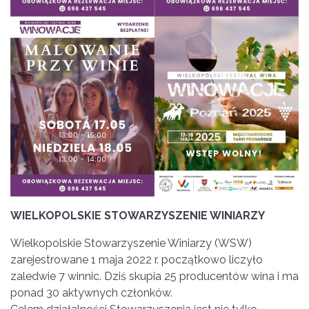
WIELKOPOLSKIE STOWARZYSZENIE WINIARZY
Wielkopolskie Stowarzyszenie Winiarzy (WSW)
zarejestrowane 1 maja 2022 r. początkowo liczyło
zaledwie 7 winnic. Dziś skupia 25 producentów wina i ma
ponad 30 aktywnych członków.