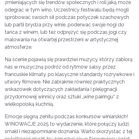
zmieniających się trendów społecznych i roli jaką może
odegrać w tym wino. Uczestnicy festiwalu będą mogli
spróbować swoich sił podczas potyczek szachowych
lub partii brydża przy winie, poderwać swoje nogi do
tańca z winem, lub też odprężyć się podczas jogi czy
malowania na otwartej przestrzeni w artystycznej
atmosferze.
Na scenie pojawią się prawdziwi muzycy, którzy zabiorą
nas w muzyczną podróż od rytmów salsy, przez
francuskie klimaty, po klasyczne standardy rozrywkowe i
utwory filmowe. Nie zabraknie również praktycznych
wskazówek dotyczących zakładania i pielęgnacji
przydomowej winnicy oraz sztuki „wine pairingu” z
wielkopolską kuchnią.
Emocje sięgną zenitu podczas konkursów winiarskich!
WINOWACJE 2025 to wydarzenie, które połączy ludzi,
smaki i niezapomniane doznania. Warto skorzystać z tej
wyjątkowej okazji, by zanurzyć się w fascynujący świat