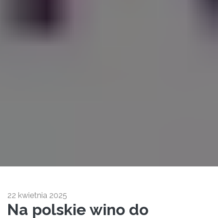
22 kwietnia 2025
Na polskie wino do