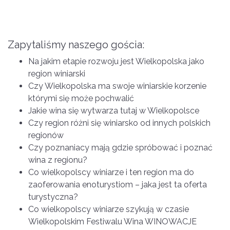
Zapytaliśmy naszego gościa:
Na jakim etapie rozwoju jest Wielkopolska jako
region winiarski
Czy Wielkopolska ma swoje winiarskie korzenie
którymi się może pochwalić
Jakie wina się wytwarza tutaj w Wielkopolsce
Czy region różni się winiarsko od innych polskich
regionów
Czy poznaniacy mają gdzie spróbować i poznać
wina z regionu?
Co wielkopolscy winiarze i ten region ma do
zaoferowania enoturystiom – jaka jest ta oferta
turystyczna?
Co wielkopolscy winiarze szykują w czasie
Wielkopolskim Festiwalu Wina WINOWACJE