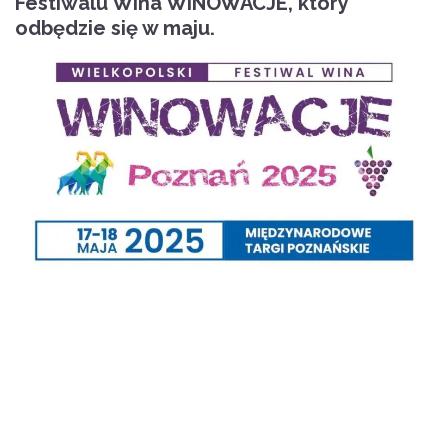
Festiwalu Wina WINOWACJE, który
odbędzie się w maju.