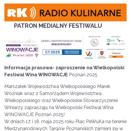
PATRON MEDIALNY FESTIWALU
Informacja prasowa- zaproszenie na Wielkopolski
Festiwal Wina WINOWACJE
Poznań 2025
Marszałek Województwa Wielkopolskiego Marek
Woźniak wraz z Samorządem Województwa
Wielkopolskiego oraz Wielkopolskie Stowarzyszenie
Winiarzy zapraszają na Wielkopolski Festiwal Wina
WINOWACJE Poznań 2025!
W dniach 17. i 18. maja 2025 roku Plac PeWuKa na terenie
Międzynarodowych Targów Poznańskich zamieni się w