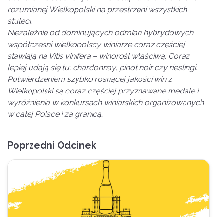
rozumianej Wielkopolski na przestrzeni wszystkich
stuleci.
Niezależnie od dominujących odmian hybrydowych
współcześni wielkopolscy winiarze coraz częściej
stawiają na Vitis vinifera – winorośl właściwą. Coraz
lepiej udają się tu: chardonnay, pinot noir czy rieslingi.
Potwierdzeniem szybko rosnącej jakości win z
Wielkopolski są coraz częściej przyznawane medale i
wyróżnienia w konkursach winiarskich organizowanych
w całej Polsce i za granicą
„
Poprzedni Odcinek