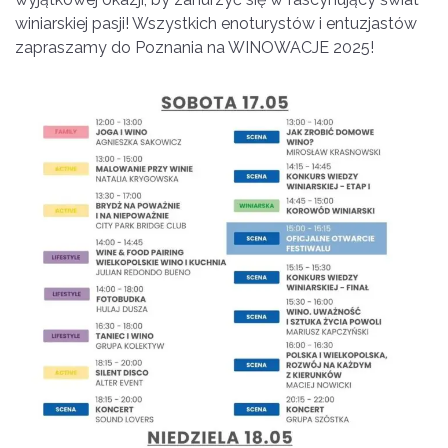
winiarskiej pasji! Wszystkich enoturystów i entuzjastów
zapraszamy do Poznania na WINOWACJE 2025!