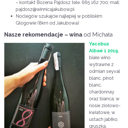
– kontakt Bożena Pajdosz tele. 665 162 700; mail:
pajdosz@winnicajakubow.pl
Noclegów szukajcie najlepiej w pobliskim
Głogowie (8km od Jakubowa)
Nasze rekomendacje – wina
od Michała
Yacobus
Albae 1 2019
,
białe wino
wytrawne z
odmian seyval
blanc, pinot
blanc,
chardonnay
oraz bianca; w
nosie ziołowo-
kwiatowe, w
ustach jabłko,
gruszka,