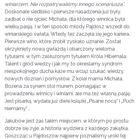
winiarzem. Nie rozpatrywaliśmy innego scenariusza”
.
Doskonałe siedlisko i pierwsze nasadzenia już były,
zadbał o nie ojciec Michała, dla którego winnica była
wielką pasją. I w ten sposób młody Pajdosz wszedł do
winiarskiego świata. Wtedy też zaczęła się jego kariera.
Pierwsze wino, które zrobił zyskało uznanie. Został
okrzyknięty nową gwiazdą i obarczony wieloma
tytułami, w tym zasłużonym tytułem Króla Hibernala.
Talent i głód wiedzy i jak my to określamy syndrom
niespokojnego ducha każe mu wciąż szukać wiedzy,
nowych doznań i pomysłów. Z kolei mama Michała,
Bożena za synem stoi murem, pomagając w
prowadzeniu winnicy i winiarni, ale ma też własną pasję.
Jest pisarką, wydała już dwie książki „Pisane nocą” i „Puch
niemarny” .
Jakubów jest zaś takim miejscem, w którym po prostu
dobrze się żyje, a historia wydziera z każdego zakątka.
Goszcząc u Pajdoszów najpierw poznaliśmy uroki tej