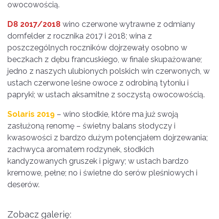
owocowością.
D8 2017/2018
wino czerwone wytrawne z odmiany
dornfelder z rocznika 2017 i 2018; wina z
poszczególnych roczników dojrzewały osobno w
beczkach z dębu francuskiego, w finale skupażowane;
jedno z naszych ulubionych polskich win czerwonych, w
ustach czerwone leśne owoce z odrobiną tytoniu i
papryki; w ustach aksamitne z soczystą owocowością.
Solaris 2019
– wino słodkie, które ma już swoją
zasłużoną renomę – świetny balans słodyczy i
kwasowości z bardzo dużym potencjałem dojrzewania;
zachwyca aromatem rodzynek, słodkich
kandyzowanych gruszek i pigwy; w ustach bardzo
kremowe, pełne; no i świetne do serów pleśniowych i
deserów.
Zobacz galerię: