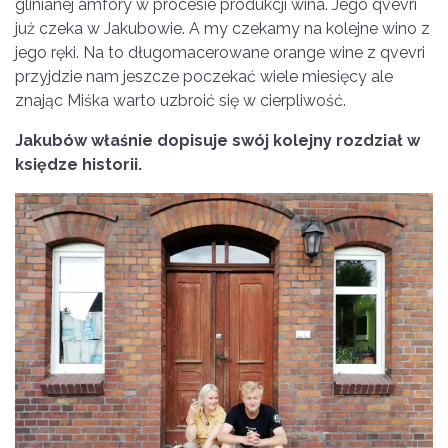
glinianej amfory w procesie produkcji wina. Jego qvevri
już czeka w Jakubowie. A my czekamy na kolejne wino z
jego ręki. Na to długomacerowane orange wine z qvevri
przyjdzie nam jeszcze poczekać wiele miesięcy ale
znając Miśka warto uzbroić się w cierpliwość.
Jakubów właśnie dopisuje swój kolejny rozdział w
księdze historii.