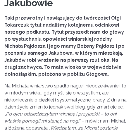
Jakubowie
Taki przewrotny i nawiązujący do twórczości Olgi
Tokarczuk tytuł nadaliśmy kolejnemu odcinkowi
naszego podkastu. Tytuł przyszedł nam do głowy
po wysłuchaniu opowieści winiarskiej rodziny
Michała Pajdosza i jego mamy Bożeny Pajdosz i po
poznaniu samego Jakubowa, w którym mieszkają.
Jakubów robi wrażenie na pierwszy rzut oka. Na
drugi zachwyca. To mała wioska w województwie
dolnośląskim, położona w pobliżu Głogowa.
Na Michała winiarstwo spadło nagle i nieoczekiwanie i to
w młodym wieku, gdy myśli się o wszystkim, ale
niekoniecznie o ciężkiej i systematycznej pracy. Z dnia na
dzień życie zmieniło jednak swój bieg, gdy zmarł ojciec.
„Po ojcu odziedziczyłem winnicę i przyjaciół – to oni
właśnie pomogli mi stanąć na nogi”
– mówił nam Michał,
a Bożena dodawała
„Wiedziałam, że Michał zostanie