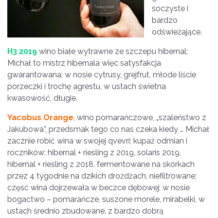
soczyste i
bardzo
odświeżające.
H3 2019
wino białe wytrawne ze szczepu hibernal;
Michał to mistrz hibernala więc satysfakcja
gwarantowana; w nosie cytrusy, grejfrut, młode liście
porzeczki i trochę agrestu, w ustach świetna
kwasowość, długie.
Yacobus Orange
, wino pomarańczowe, „szaleństwo z
Jakubowa”, przedsmak tego co nas czeka kiedy … Michał
zacznie robić wina w swojej qvevri; kupaż odmian i
roczników: hibernal + riesling z 2019, solaris 2019,
hibernal + riesling z 2018, fermentowane na skórkach
przez 4 tygodnie na dzikich drożdżach, niefiltrowane;
część wina dojrzewała w beczce dębowej; w nosie
bogactwo – pomarańcze, suszone morele, mirabelki, w
ustach średnio zbudowane, z bardzo dobrą