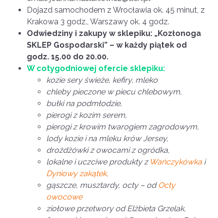
Dojazd samochodem z Wrocławia ok. 45 minut, z
Krakowa 3 godz., Warszawy ok. 4 godz.
Odwiedziny i zakupy w sklepiku: „Kozłonoga
SKLEP Gospodarski” – w każdy piątek od
godz. 15.00 do 20.00.
W cotygodniowej ofercie sklepiku:
kozie sery świeże, kefiry, mleko
chleby pieczone w piecu chlebowym,
bułki na podmłodzie,
pierogi z kozim serem,
pierogi z krowim twarogiem zagrodowym,
lody kozie i na mleku krów Jersey,
drożdżówki z owocami z ogródka,
lokalne i uczciwe produkty z
Wańczykówka
i
Dyniowy zakątek,
gąszcze, musztardy, octy – od
Octy
owocowe
ziołowe przetwory od Elżbieta Grzelak,