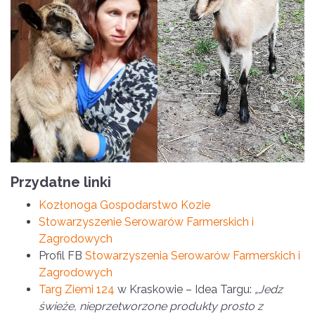
Przydatne linki
Kozłonoga Gospodarstwo Kozie
Stowarzyszenie Serowarów Farmerskich i
Zagrodowych
Profil FB
Stowarzyszenia Serowarów Farmerskich i
Zagrodowych
Targ Ziemi 124
w Kraskowie – Idea Targu:
„Jedz
świeże, nieprzetworzone produkty prosto z