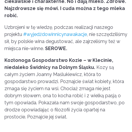
ciekawskie i charakterne. No i dają mleko. Zdrowe.
Najzdrowsze się mówi. I cuda można z tego mleka
robić.
Uzbrojeni w tę wiedzę, podczas realizacji naszego
projektu
#wyjedźdowinnicynawakacje
, nie szczędziliśmy
sił, by polskie wina degustować, ale zajrzeliśmy też w
miejsca nie-winne.
SEROWE.
Kozłonoga Gospodarstwo Kozie – w Klecinie,
niedaleko Świdnicy na Dolnym Śląsku.
Kozy są
całym życiem Joanny Maślukiewicz, która to
gospodarstwo prowadzi. Poznajcie świat kobiety, która
zmaga się życiem na wsi. Chociaż zmaga nie jest
dobrym słowem, ona to kocha robić i z wielką pasją o
tym opowiada. Pokazała nam swoje gospodarstwo, po
drodze opowiadając o filozofii życia opartej na
prostocie. Poznajcie jej świat.