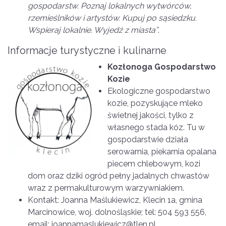
gospodarstw. Poznaj lokalnych wytwórców,
rzemieślników i artystów. Kupuj po sąsiedzku.
Wspieraj lokalnie. Wyjedź z miasta”
.
Informacje turystyczne i kulinarne
Kozłonoga Gospodarstwo
Kozie
Ekologiczne gospodarstwo
kozie, pozyskujące mleko
świetnej jakości, tylko z
własnego stada kóz. Tu w
gospodarstwie działa
serowarnia, piekarnia opalana
piecem chlebowym, kozi
dom oraz dziki ogród pełny jadalnych chwastów
wraz z permakulturowym warzywniakiem.
Kontakt: Joanna Maślukiewicz, Klecin 1a, gmina
Marcinowice, woj. dolnośląskie; tel: 504 593 556,
email: joannamaslukiewicz@tlen.pl