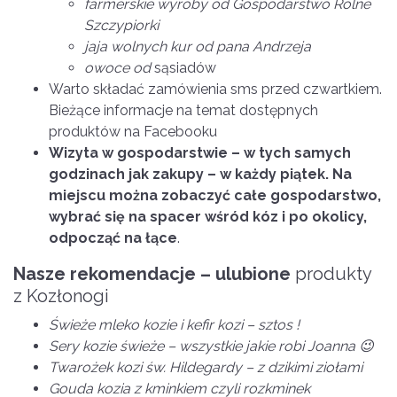
farmerskie wyroby od Gospodarstwo Rolne
Szczypiorki
jaja wolnych kur od pana Andrzeja
owoce od
sąsiadów
Warto składać zamówienia sms przed czwartkiem.
Bieżące informacje na temat dostępnych
produktów na Facebooku
Wizyta w gospodarstwie – w tych samych
godzinach jak zakupy – w każdy piątek. Na
miejscu można zobaczyć całe gospodarstwo,
wybrać się na spacer wśród kóz i po okolicy,
odpocząć na łące
.
Nasze rekomendacje – ulubione
produkty
z Kozłonogi
Świeże mleko kozie i kefir kozi – sztos !
Sery kozie świeże – wszystkie jakie robi Joanna 😉
Twarożek kozi św. Hildegardy – z dzikimi ziołami
Gouda kozia z kminkiem czyli rozkminek