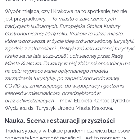
Wybór miejsca, czyli Krakowa na to spotkanie, też nie
jest przypadkowy. –
To miasto o zakorzenionych
tradycjach kulinarnych, Europejska Stolica Kultury
Gastronomicznej 2019 roku. Krak
ó
w to tak
że miasto,
kt
ó
re wprowadza w życie ideę zr
ó
wnoważonej turystyki,
zgodnie z założeniami „Polityki zr
ó
wnoważonej turystyki
Krakowa na lata 2021-2028”, uchwalonej przez Radę
Miasta Krakowa. Zawarty w niej zbi
ó
r rekomendacji ma
na celu wypracowanie optymalnego modelu
zarządzania turystyką, po zapaści spowodowanej
COVID-19, zmierzającego do współpracy i godzenia
interes
ó
w mieszkańc
ó
w, przedsiębiorc
ó
w
oraz odwiedzających
. – mówi Elżbieta Kantor, Dyrektor
Wydziału ds. Turystyki Urzędu Miasta Krakowa.
Nauka. Scena restauracji przyszłości
Trudna sytuacja w trakcie pandemii dla wielu biznesów
oznaczała konieczność redefinicji. Jest to moment, w