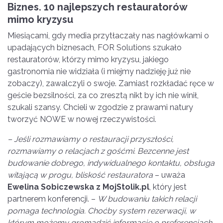
Biznes. 10 najlepszych restaurator
ó
w
mimo kryzysu
Miesiącami, gdy media przytłaczały nas nagłówkami o
upadających biznesach, FOR Solutions szukało
restauratorów, którzy mimo kryzysu, jakiego
gastronomia nie widziała (i miejmy nadzieję już nie
zobaczy), zawalczyli o swoje. Zamiast rozkładać ręce w
geście bezsilności, za co zresztą nikt by ich nie winił,
szukali szansy. Chcieli w zgodzie z prawami natury
tworzyć NOWE w nowej rzeczywistości.
– Je
śli rozmawiamy o restauracji przyszłości,
rozmawiamy o relacjach z gośćmi. Bezcenne jest
budowanie dobrego, indywidualnego kontaktu, obsługa
witającą w progu, bliskość
restauratora
– uważa
Ewelina Sobiczewska z MojStolik.pl
, który jest
partnerem konferencji. –
W budowaniu takich relacji
pomaga technologia. Choćby system rezerwacji, w
kt
ó
rym możemy gromadzić informacje o preferencjach