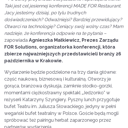
Taki jest cel jesiennej konferencji MADE FOR Restaurant.
Jacy jesteśmy dzisiaj, po tylu trudnych
doświadczeniach? Odważniejsi? Bardziej przewidujący?
Otwarci na technologię
? Ceni
ący sw
ó
j wolny czas? Mam
nadzieje, że konferencja odpowie na te pytania –
zapowiada
Agnieszka Małkiewicz, Prezes Zarządu
FOR Solutions, organizatorka konferencji, kt
ó
ra
zbierze najważniejszych przedstawicieli branż
y 26
pa
ździernika w Krakowie.
Wydarzenie będzie podzielone na trzy dania główne:
część naukową, biznesową i kulturalną. Otworzy je
gorąca, branżowa dyskusja, zamknie słodko-gorzki,
momentami ciężkostrawny spektakl „Jedzonko” w
reżyserii Katarzyny Szyngiery. Pyszny lunch przygotuje
bufet Teatru im. Juliusza Słowackiego, jedyny w pełni
wegański bufet teatralny w Polsce. Goście będą mogli
spróbować też pairingu herbat zaparzonego przez
partnerów wydarzenia.