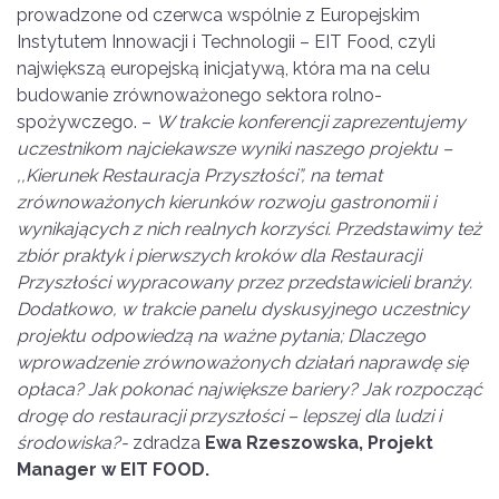
prowadzone od czerwca wspólnie z Europejskim
Instytutem Innowacji i Technologii – EIT Food, czyli
największą europejską inicjatywą, która ma na celu
budowanie zrównoważonego sektora rolno-
spożywczego. –
W trakcie konferencji zaprezentujemy
uczestnikom najciekawsze wyniki naszego projektu –
,,Kierunek Restauracja Przyszłości”, na temat
zr
ó
wnoważonych kierunk
ó
w rozwoju gastronomii i
wynikających z nich realnych korzyści. Przedstawimy też
zbi
ó
r praktyk i pierwszych krok
ó
w dla Restauracji
Przyszłości wypracowany przez przedstawicieli branży.
Dodatkowo, w trakcie panelu dyskusyjnego uczestnicy
projektu odpowiedzą na ważne pytania; Dlaczego
wprowadzenie zr
ó
wnoważonych działań naprawdę się
opłaca? Jak pokonać największe bariery? Jak rozpocząć
drogę do restauracji przyszłości – lepszej dla ludzi i
środowiska?-
zdradza
Ewa Rzeszowska, Projekt
Manager w EIT FOOD.