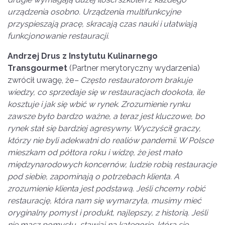
urządzenia osobno. Urządzenia multifunkcyjne
przyspieszają pracę, skracają czas nauki i ułatwiają
funkcjonowanie restauracji.
Andrzej Drus z Instytutu Kulinarnego
Transgourmet
(Partner merytoryczny wydarzenia)
zwrócił uwagę, że
– Często restauratorom brakuje
wiedzy, co sprzedaje się w restauracjach dookoła, ile
kosztuje i jak się
wbi
ć w rynek. Zrozumienie rynku
zawsze było bardzo ważne, a teraz jest kluczowe, bo
rynek stał się bardziej agresywny. Wyczyścił graczy,
kt
ó
rzy nie byli adekwatni do reali
ó
w pandemii. W Polsce
mieszkam od półtora roku i widzę, że jest mało
międzynarodowych koncern
ó
w, ludzie robią restauracje
pod siebie, zapominają o potrzebach klienta. A
zrozumienie klienta jest podstawą. Jeśli chcemy robić
restaurację, kt
ó
ra nam się wymarzyła, musimy mieć
oryginalny pomysł i produkt, najlepszy, z historią. Jeśli
nie masz pomysłu, stawiaj na kategorię, kt
ó
ra si
ę