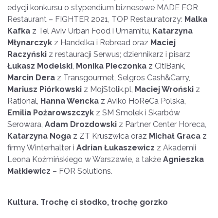
edycji konkursu o stypendium biznesowe MADE FOR
Restaurant – FIGHTER 2021, TOP Restauratorzy:
Malka
Kafka
z Tel Aviv Urban Food i Umamitu,
Katarzyna
Młynarczyk
z Handelka i Rebread oraz
Maciej
Raczyński
z restauracji Serwus; dziennikarz i pisarz
Łukasz Modelski
,
Monika Pieczonka
z CitiBank,
Marcin Dera
z Transgourmet, Selgros Cash&Carry,
Mariusz Pi
ó
rkowski
z MojStolik.pl,
Maciej Wroński
z
Rational,
Hanna Wencka
z Aviko HoReCa Polska,
Emilia Pożarowszczyk
z SM Smolek i Skarbów
Serowara,
Adam Drozdowski
z Partner Center Horeca,
Katarzyna Noga
z ZT Kruszwica oraz
Michał Graca
z
firmy Winterhalter i
Adrian Łukaszewicz
z Akademii
Leona Koźmińskiego w Warszawie, a także
Agnieszka
Małkiewicz
– FOR Solutions.
Kultura. Trochę
ci s
łodko, trochę gorzko