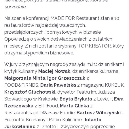
sprzedaje.
Na scenie konferencji MADE FOR Restaurant stanie 10
restauratorów najbardziej walecznych,
przedsiębiorczych i pomysłowych w biznesie.
Opowiedzą o swoich doświadczeniach z ostatnich
miesięcy. Z nich zostanie wybrany TOP KREATOR, który
otrzyma stypendium biznesowe.
W jury przyznającym nagrodę zasiądą m.in.: dziennikarz i
krytyk kulinarny
Maciej Nowak
, dziennikarka kulinarna
Małgorzata Minta
,
Igor Grzeszczuk
z
FOOD&FIRNDS,
Daria Pawelska
z magazynu KUKBUK,
Krzysztof Głuchowski
, dyrektor Teatru im. Juliusza
Słowackiego w Krakowie,
Edyta Brykała
z Level +,
Ewa
Rzeszowska
z EIT Food,
Marta Glinka
z
Restaurantica.pl i Warsaw Foodie,
Bartosz Wilczyński
–
Promotor Kulinarny i Radio Kulinarne,
Jolanta
Jurkowlaniec
z Dinette – zwycieżczyni poprzedniej