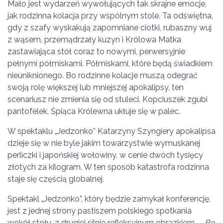
Mało jest wydarzeń wywołujących tak skrajne emocje,
jak rodzinna kolacja przy wspólnym stole. Ta odświętna,
gdy z szafy wyskakują zapomniane ciotki, rubaszny wuj
z wąsem, przemądrzały kuzyn i Królowa Matka
zastawiająca stół coraz to nowymi, perwersyjnie
pełnymi półmiskami. Półmiskami, które będą świadkiem
nieuniknionego. Bo rodzinne kolacje muszą odegrać
swoją rolę większej lub mniejszej apokalipsy, ten
scenariusz nie zmienia się od stuleci. Kopciuszek zgubi
pantofelek, Śpiąca Królewna ukłuje się w palec.
W spektaklu „Jedzonko” Katarzyny Szyngiery apokalipsa
dzieje się w nie byle jakim towarzystwie wymuskanej
perliczki i japońskiej wołowiny, w cenie dwóch tysięcy
złotych za kilogram. W ten sposób katastrofa rodzinna
staje się częścią globalnej.
Spektakl „Jedzonko”, który będzie zamykał konferencję,
jest z jednej strony pastiszem polskiego spotkania
wokół stołu, z drugiej silnie refleksyjnym obrazkiem. –
Bo