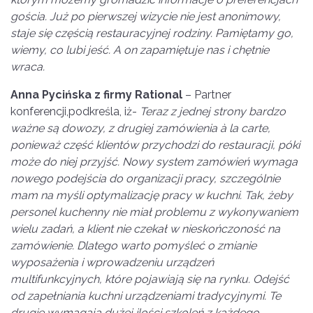
goś
cia. Ju
ż po pierwszej wizycie nie jest anonimowy,
staje się częścią restauracyjnej rodziny. Pamiętamy go,
wiemy, co lubi jeść. A on zapamiętuje nas i chętnie
wraca.
Anna Pyciń
ska z firmy Rational
– Partner
konferencji,podkreśla, iż-
Teraz z jednej strony bardzo
ważne są dowozy, z drugiej zam
ó
wienia à la carte,
ponieważ część klient
ó
w przychodzi do restauracji, p
ó
ki
może do niej przyjść. Nowy system zam
ó
wień wymaga
nowego podejścia do organizacji pracy, szczeg
ó
lnie
mam na myśli optymalizację pracy w kuchni. Tak, żeby
personel kuchenny nie miał problemu z wykonywaniem
wielu zadań, a klient nie czekał w nieskończoność na
zam
ó
wienie. Dlatego warto pomyśleć o zmianie
wyposażenia i wprowadzeniu urządzeń
multifunkcyjnych, kt
ó
re pojawiają się na rynku. Odejść
od zapełniania kuchni urządzeniami tradycyjnymi. Te
drugie wymagają dużej ilości szkoleń z każdego