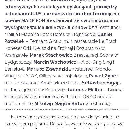
intensywnych i zaciekłych dyskusjach pomiędzy
członkami JURY a organizatorami konferencji, na
scenie MADE FOR Restaurant ze swoimi pracami
wystąpią:
Ewa Malika Szyc-Juchnowicz
z restauracji
Malika i Machina Eats&Beats w Trójmieście;
Daniel
Pawełek
– Ferment Group, m.in. restauracje Le Braci,
Koneser Grill, Kieliszki na Próżnej i Rozbrat 20 w
Warszawie;
Marek Stachowicz
z restauracji Scoria w
Bydgoszczy;
Marcin Wachowicz
– Aioli, Sing Sing i
Banjaluka;
Mariusz Zawadzki
z restauracji Mondo,
Vinegre, TAPAS, Officyna w Trójmieście;
Paweł Zyner
,
min. z restauracji Anatewka w Łodzi;
Sebastian Bigaj
z
restauracji Folga w Krakowie;
Tadeusz Müller
– twórca
konceptów gastronomicznych, m.in. ORZO people-
music-nature;
Mikołaj i Magda Bator
z restauracji
Zakwasownia organic food & cafe w Warszawie i
Ewa
Ta strona korzysta z ciasteczek aby świadczyć usługi na
Voelkel-Krokowicz
z Concordia Taste w Poznaniu.
najwyższym poziomie. Dalsze korzystanie ze strony oznacza,
Restauratorzy przedstawią osobiste opowieści,