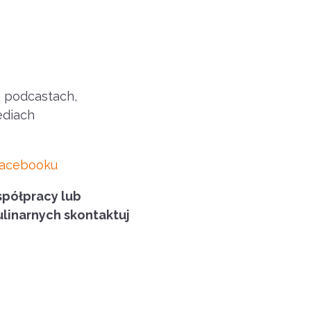
h podcastach,
ediach
acebooku
spółpracy lub
ulinarnych skontaktuj