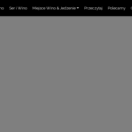
ino
Ser i Wino
Miejsce Wino & Jedzenie
Przeczytaj
Polecamy