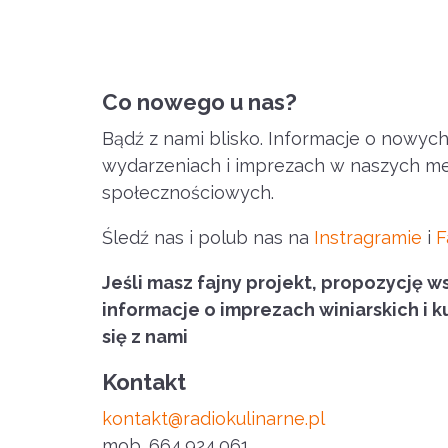
Co nowego u nas?
Bądź z nami blisko. Informacje o nowyc
wydarzeniach i imprezach w naszych m
społecznościowych.
Śledź nas i polub nas na
Instragramie
i
F
Jeśli masz fajny projekt, propozycję w
informacje o imprezach winiarskich i k
się z nami
Kontakt
kontakt@radiokulinarne.pl
mob
. 664 924 061