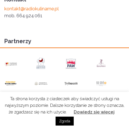
kontakt@radiokulinarne.pl
mob
. 664 924 061
Partnerzy
Ta strona korzysta z ciasteczek aby świadczyć usługi na
© 2026. Radio Kulinarne. All rights reserved.
Polityka
Grafiki na stronie: Bogusław Białecki. | Projekt
najwyższym poziomie. Dalsze korzystanie ze strony oznacza,
Prywatności
i wykonanie:
Skyverse
że zgadzasz się na ich użycie.
Dowiedz się więcej
Zgoda