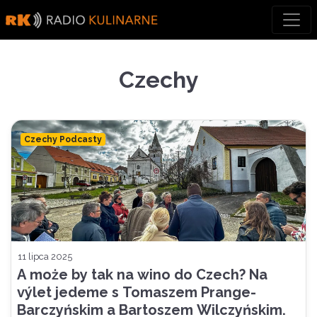
Skip
to
content
Czechy
Czechy Podcasty
11 lipca 2025
A może by tak na wino do Czech? Na
výlet jedeme s Tomaszem Prange-
Barczyńskim a Bartoszem Wilczyńskim.